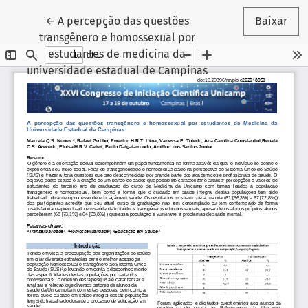
Voltar aos Detalhes do Artigo
←
A percepção das questões
Baixar
transgênero e homossexual por
estudantes de medicina da
universidade estadual de Campinas