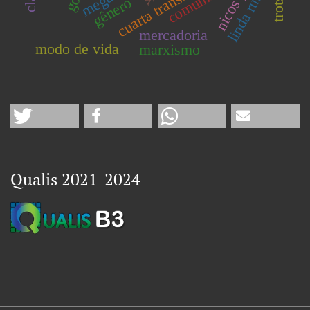
linda rubim
comunismo
trotsky
mega2
gênero
mercadoria
modo de vida
marxismo
Qualis 2021-2024