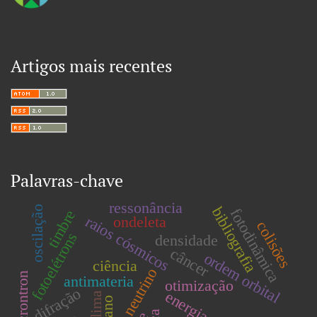
Artigos mais recentes
Palavras-chave
ressonância
bibliografia
oscilação
fotodinâmica
timbre
raios cósmicos
ondeleta
colisões
fotoelétrons
densidade
câncer
ordem orbital
ciência
neutrino
antimateria
otimização
difração
energia
clima