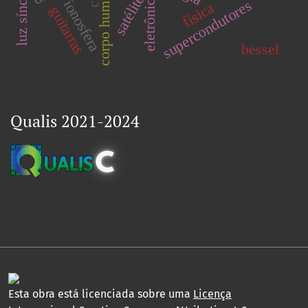
luz síncrontron
corpo humano
eletrônica
satélite
ionosfera
supercondutores
física
guitarras
bessel
Qualis 2021-2024
Esta obra está licenciada sobre uma
Licença