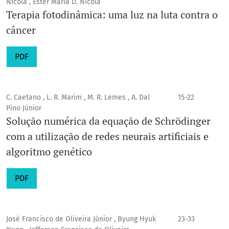
Nicola , Ester Maria D. Nicola
Terapia fotodinâmica: uma luz na luta contra o
câncer
PDF
C. Caetano , L. R. Marim , M. R. Lemes , A. Dal
15-22
Pino Júnior
Solução numérica da equação de Schrödinger
com a utilização de redes neurais artificiais e
algoritmo genético
PDF
José Francisco de Oliveira Júnior , Byung Hyuk
23-33