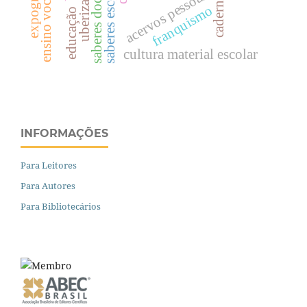
ensino vocacional
saberes escolares.
saberes docentes.
expografia
uberização
acervos pessoais
cadernos
franquismo
educação
cultura material escolar
INFORMAÇÕES
Para Leitores
Para Autores
Para Bibliotecários