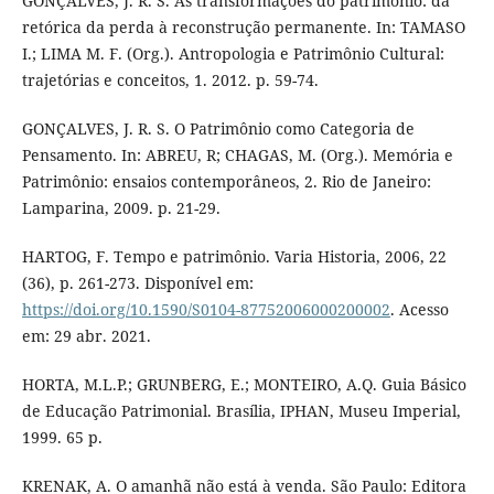
GONÇALVES, J. R. S. As transformações do patrimônio: da
retórica da perda à reconstrução permanente. In: TAMASO
I.; LIMA M. F. (Org.). Antropologia e Patrimônio Cultural:
trajetórias e conceitos, 1. 2012. p. 59-74.
GONÇALVES, J. R. S. O Patrimônio como Categoria de
Pensamento. In: ABREU, R; CHAGAS, M. (Org.). Memória e
Patrimônio: ensaios contemporâneos, 2. Rio de Janeiro:
Lamparina, 2009. p. 21-29.
HARTOG, F. Tempo e patrimônio. Varia Historia, 2006, 22
(36), p. 261-273. Disponível em:
https://doi.org/10.1590/S0104-87752006000200002
. Acesso
em: 29 abr. 2021.
HORTA, M.L.P.; GRUNBERG, E.; MONTEIRO, A.Q. Guia Básico
de Educação Patrimonial. Brasília, IPHAN, Museu Imperial,
1999. 65 p.
KRENAK, A. O amanhã não está à venda. São Paulo: Editora