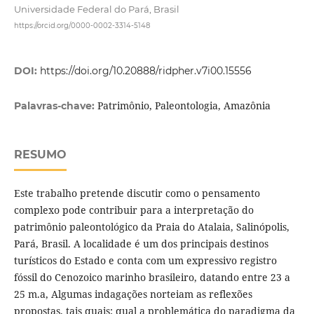
Universidade Federal do Pará, Brasil
https://orcid.org/0000-0002-3314-5148
DOI:
https://doi.org/10.20888/ridpher.v7i00.15556
Patrimônio, Paleontologia, Amazônia
Palavras-chave:
RESUMO
Este trabalho pretende discutir como o pensamento
complexo pode contribuir para a interpretação do
patrimônio paleontológico da Praia do Atalaia, Salinópolis,
Pará, Brasil. A localidade é um dos principais destinos
turísticos do Estado e conta com um expressivo registro
fóssil do Cenozoico marinho brasileiro, datando entre 23 a
25 m.a, Algumas indagações norteiam as reflexões
propostas, tais quais: qual a problemática do paradigma da