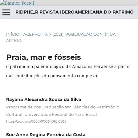
RIDPHE_R REVISTA IBEROAMERICANA DO PATRIMÔNIO HISTÓRICO-EDUCATIVO
INÍCIO
/
ACERVO
/
V. 7 (2021): PUBLICAÇÃO CONTÍNUA
/
ARTIGO
Praia, mar e fósseis
o patrimônio paleontológico da Amazônia Paraense a partir
das contribuições do pensamento complexo
Rayana Alexandra Sousa da Silva
Programa de pós Graduação em Ciências do Patrimônio
Cultural, Universidade Federal do Pará, Brasil
https://orcid.org/0000-0003-1062-7838
Sue Anne Regina Ferreira da Costa