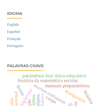
IDIOMA
English
Español
Français
Português
PALAVRAS-CHAVE
patrimônio hist´órico-educativo
história da matemática escolar.
escritas ordinárias
manuais preparatórios.
livros
higienista
anarquismo
história
diários
corpo