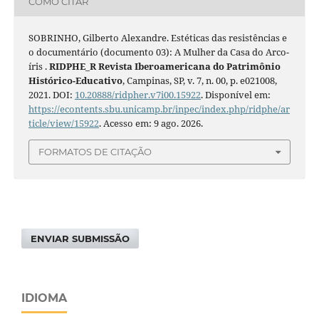
COMO CITAR
SOBRINHO, Gilberto Alexandre. Estéticas das resistências e
o documentário (documento 03): A Mulher da Casa do Arco-
íris .
RIDPHE_R Revista Iberoamericana do Patrimônio
Histórico-Educativo
, Campinas, SP, v. 7, n. 00, p. e021008,
2021. DOI:
10.20888/ridpher.v7i00.15922
. Disponível em:
https://econtents.sbu.unicamp.br/inpec/index.php/ridphe/ar
ticle/view/15922
. Acesso em: 9 ago. 2026.
FORMATOS DE CITAÇÃO
ENVIAR SUBMISSÃO
IDIOMA