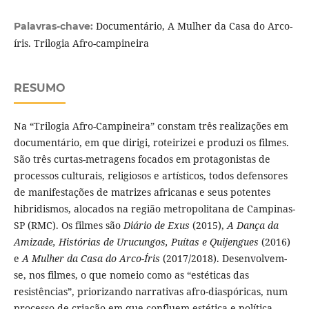
Documentário, A Mulher da Casa do Arco-
Palavras-chave:
íris. Trilogia Afro-campineira
RESUMO
Na “Trilogia Afro-Campineira” constam três realizações em
documentário, em que dirigi, roteirizei e produzi os filmes.
São três curtas-metragens focados em protagonistas de
processos culturais, religiosos e artísticos, todos defensores
de manifestações de matrizes africanas e seus potentes
hibridismos, alocados na região metropolitana de Campinas-
SP (RMC). Os filmes são
Diário de Exus
(2015),
A Dança da
Amizade, Histórias de Urucungos, Puítas e Quijengues
(2016)
e
A Mulher da Casa do Arco-Íris
(2017/2018). Desenvolvem-
se, nos filmes, o que nomeio como as “estéticas das
resistências”, priorizando narrativas afro-diaspóricas, num
processo de criação em que confluem estética e política.