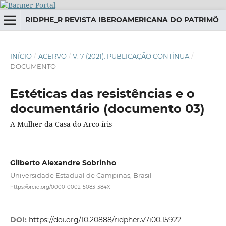
RIDPHE_R REVISTA IBEROAMERICANA DO PATRIMÔNIO HISTÓRICO-EDUCATIVO
INÍCIO
/
ACERVO
/
V. 7 (2021): PUBLICAÇÃO CONTÍNUA
/
DOCUMENTO
Estéticas das resistências e o
documentário (documento 03)
A Mulher da Casa do Arco-íris
Gilberto Alexandre Sobrinho
Universidade Estadual de Campinas, Brasil
https://orcid.org/0000-0002-5083-384X
DOI:
https://doi.org/10.20888/ridpher.v7i00.15922