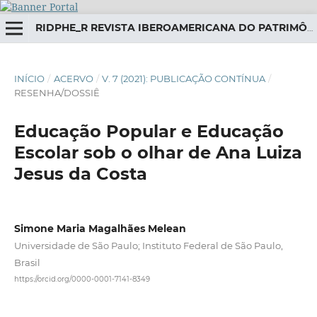
RIDPHE_R REVISTA IBEROAMERICANA DO PATRIMÔNIO HISTÓRICO-EDUCATIVO
INÍCIO
/
ACERVO
/
V. 7 (2021): PUBLICAÇÃO CONTÍNUA
/
RESENHA/DOSSIÊ
Educação Popular e Educação
Escolar sob o olhar de Ana Luiza
Jesus da Costa
Simone Maria Magalhães Melean
Universidade de São Paulo; Instituto Federal de São Paulo,
Brasil
https://orcid.org/0000-0001-7141-8349