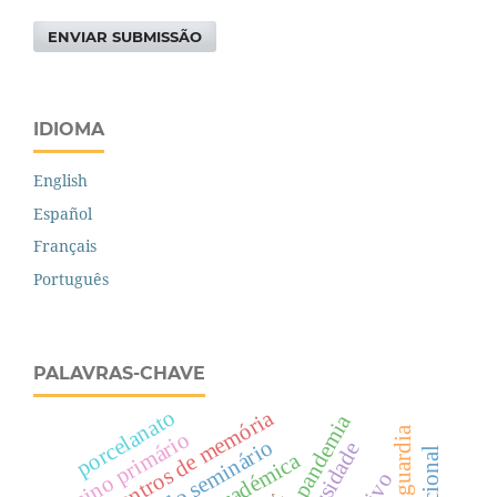
ENVIAR SUBMISSÃO
IDIOMA
English
Español
Français
Português
PALAVRAS-CHAVE
centros de memória
porcelanato
pandemia
ensino primário
universidade