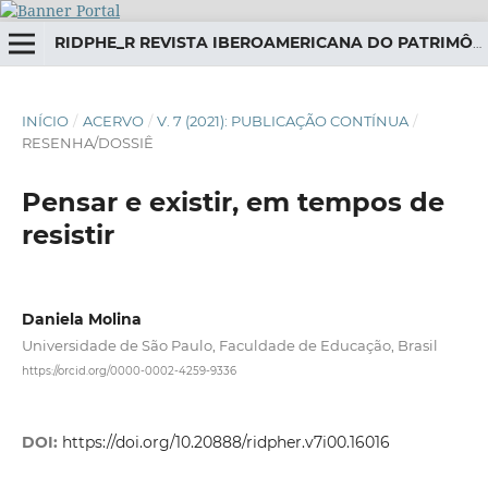
RIDPHE_R REVISTA IBEROAMERICANA DO PATRIMÔNIO HISTÓRICO-EDUCATIVO
INÍCIO
/
ACERVO
/
V. 7 (2021): PUBLICAÇÃO CONTÍNUA
/
RESENHA/DOSSIÊ
Pensar e existir, em tempos de
resistir
Daniela Molina
Universidade de São Paulo, Faculdade de Educação, Brasil
https://orcid.org/0000-0002-4259-9336
DOI:
https://doi.org/10.20888/ridpher.v7i00.16016