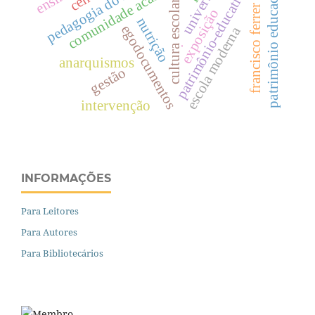
francisco ferrer guardia
pedagogia do seminário
patrimônio educacional
comunidade académica
patrimônio-educativo
cultura escolar
exposição
nutrição
egodocumentos
escola moderna
.
anarquismos
gestão
intervenção
INFORMAÇÕES
Para Leitores
Para Autores
Para Bibliotecários