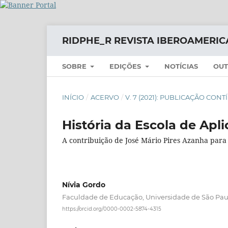
RIDPHE_R REVISTA IBEROAMERIC
SOBRE
EDIÇÕES
NOTÍCIAS
OUT
INÍCIO
/
ACERVO
/
V. 7 (2021): PUBLICAÇÃO CON
História da Escola de Apl
A contribuição de José Mário Pires Azanha para 
Nívia Gordo
Faculdade de Educação, Universidade de São Paul
https://orcid.org/0000-0002-5874-4315