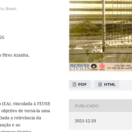
o, Brasil
026
o Pires Azanha,
PDF
HTML
 (EA), vinculada à FEUSP,
PUBLICADO
 objetivo de torná-la uma
Dada a relevância da
2021-12-20
zação e ao
atureza técnico-