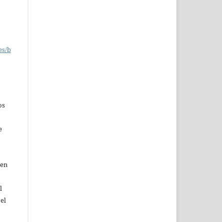
es/b
os
e
 en
l
 el