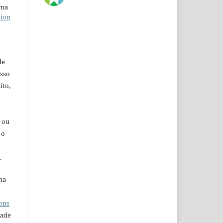
uma
tion
de
esso
ito,
s ou
 o
.
na
o
ons
dade