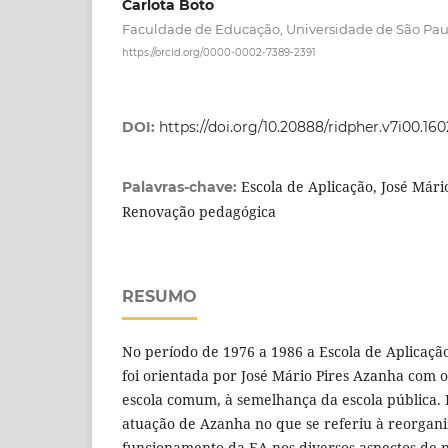
Carlota Boto
Faculdade de Educação, Universidade de São Paul
https://orcid.org/0000-0002-7389-2391
DOI:
https://doi.org/10.20888/ridpher.v7i00.16
Escola de Aplicação, José Mári
Palavras-chave:
Renovação pedagógica
RESUMO
No período de 1976 a 1986 a Escola de Aplicação
foi orientada por José Mário Pires Azanha com o
escola comum, à semelhança da escola pública. 
atuação de Azanha no que se referiu à reorgani
funcionamento da EA nos diversos aspectos de n