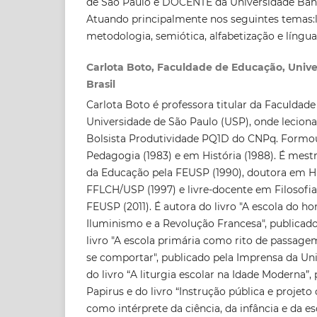
de São Paulo e DOCENTE da Universidade Band
Atuando principalmente nos seguintes temas:lei
metodologia, semiótica, alfabetização e língu
Carlota Boto, Faculdade de Educação, Unive
Brasil
Carlota Boto é professora titular da Faculdad
Universidade de São Paulo (USP), onde leciona
Bolsista Produtividade PQ1D do CNPq. Formo
Pedagogia (1983) e em História (1988). É mestr
da Educação pela FEUSP (1990), doutora em His
FFLCH/USP (1997) e livre-docente em Filosofi
FEUSP (2011). É autora do livro "A escola do 
Iluminismo e a Revolução Francesa", publicado
livro "A escola primária como rito de passagem:
se comportar", publicado pela Imprensa da Un
do livro “A liturgia escolar na Idade Moderna”,
Papirus e do livro “Instrução pública e projeto c
como intérprete da ciência, da infância e da es