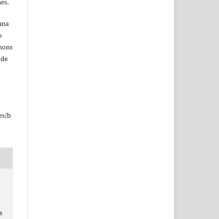
nes.
ana
o
mmons
 de
o
es/b
s