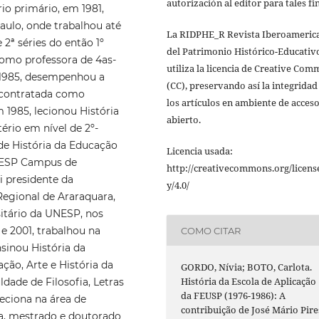
autorización al editor para tales fi
rio primário, em 1981,
ulo, onde trabalhou até
La RIDPHE_R Revista Iberoameric
 2ª séries do então 1º
del Patrimonio Histórico-Educativ
como professora de 4as-
utiliza la licencia de Creative Co
 1985, desempenhou a
(CC), preservando así la integridad
 contratada como
los artículos en ambiente de acces
m 1985, lecionou História
abierto.
ério em nível de 2º-
de História da Educação
Licencia usada:
UNESP Campus de
http://creativecommons.org/licens
i presidente da
y/4.0/
gional de Araraquara,
sitário da UNESP, nos
 e 2001, trabalhou na
COMO CITAR
sinou História da
o, Arte e História da
GORDO, Nívia; BOTO, Carlota.
História da Escola de Aplicação
ldade de Filosofia, Letras
da FEUSP (1976-1986): A
eciona na área de
contribuição de José Mário Pire
da, mestrado e doutorado