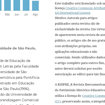
Este trabalho está licenciado sob 
licença
Creative Commons Attribu
4.0 International License
.
Direitos Autorais para artigos
publicados nesta revista são de
exclusividade da revista. Em virtu
de aparecerem nesta revista de ac
público, os artigos são de uso gratu
com atribuições próprias, em
sidade de São Paulo,
aplicações educacionais e não
comerciais. Sendo utilizados dado
de de Educação da
o artigo completo para outros fins,
m Letras pela Faculdade
autor deverá solicitar por escrito
versidade de São
autorização ao editor para tais fins
emiótica pela Pontifícia
mestrado em Educação
A RIDPHE_R Revista Iberoamerica
e São Paulo(1996).
do Patrimônio Histórico-Educativ
ão da Universidade de
utiliza a licença do
Creative Comm
 Aprendizagem Comercial
(CC)
, preservando assim, a integri