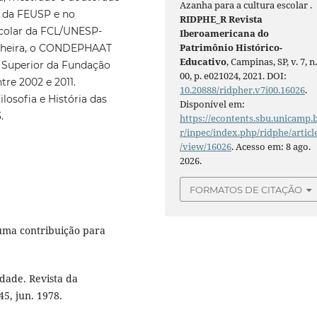
Azanha para a cultura escolar .
 da FEUSP e no
RIDPHE_R Revista
colar da FCL/UNESP-
Iberoamericana do
Patrimônio Histórico-
elheira, o CONDEPHAAT
Educativo
, Campinas, SP, v. 7, n
o Superior da Fundação
00, p. e021024, 2021. DOI:
tre 2002 e 2011.
10.20888/ridpher.v7i00.16026
.
osofia e História das
Disponível em:
013.
https://econtents.sbu.unicamp.
r/inpec/index.php/ridphe/articl
/view/16026
. Acesso em: 8 ago.
2026.
FORMATOS DE CITAÇÃO
uma contribuição para
ldade. Revista da
45, jun. 1978.