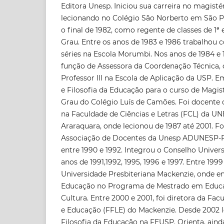
Editora Unesp. Iniciou sua carreira no magisté
lecionando no Colégio São Norberto em São Pa
o final de 1982, como regente de classes de 1ª e
Grau. Entre os anos de 1983 e 1986 trabalhou 
séries na Escola Morumbi. Nos anos de 1984 e
função de Assessora da Coordenação Técnica,
Professor III na Escola de Aplicação da USP. E
e Filosofia da Educação para o curso de Magist
Grau do Colégio Luís de Camões. Foi docente 
na Faculdade de Ciências e Letras (FCL) da 
Araraquara, onde lecionou de 1987 até 2001. Fo
Associação de Docentes da Unesp ADUNESP-Re
entre 1990 e 1992. Integrou o Conselho Univer
anos de 1991,1992, 1995, 1996 e 1997. Entre 1999
Universidade Presbiteriana Mackenzie, onde en
Educação no Programa de Mestrado em Educaçã
Cultura. Entre 2000 e 2001, foi diretora da Facu
e Educação (FFLE) do Mackenzie. Desde 2002 l
Filosofia da Educação na FEUSP. Orienta, ain