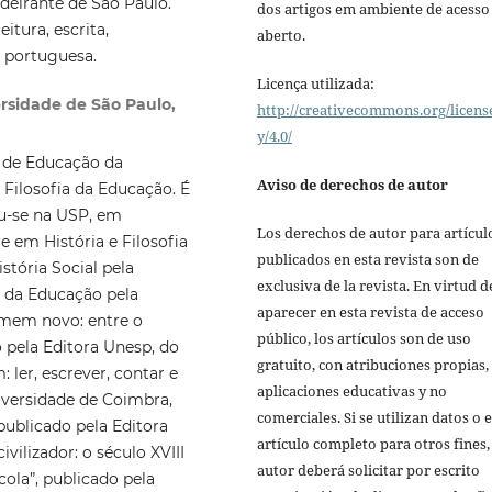
eirante de São Paulo.
dos artigos em ambiente de acesso
tura, escrita,
aberto.
a portuguesa.
Licença utilizada:
rsidade de São Paulo,
http://creativecommons.org/licens
y/4.0/
e de Educação da
Aviso de derechos de autor
 Filosofia da Educação. É
u-se na USP, em
Los derechos de autor para artícul
e em História e Filosofia
publicados en esta revista son de
tória Social pela
exclusiva de la revista. En virtud d
a da Educação pela
aparecer en esta revista de acceso
homem novo: entre o
público, los artículos son de uso
 pela Editora Unesp, do
gratuito, con atribuciones propias,
 ler, escrever, contar e
aplicaciones educativas y no
iversidade de Coimbra,
comerciales. Si se utilizan datos o e
 publicado pela Editora
artículo completo para otros fines,
ivilizador: o século XVIII
autor deberá solicitar por escrito
cola”, publicado pela