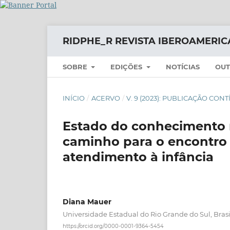
RIDPHE_R REVISTA IBEROAMERIC
SOBRE
EDIÇÕES
NOTÍCIAS
OUT
INÍCIO
/
ACERVO
/
V. 9 (2023): PUBLICAÇÃO CON
Estado do conhecimento n
caminho para o encontro 
atendimento à infância
Diana Mauer
Universidade Estadual do Rio Grande do Sul, Brasi
https://orcid.org/0000-0001-9364-5454