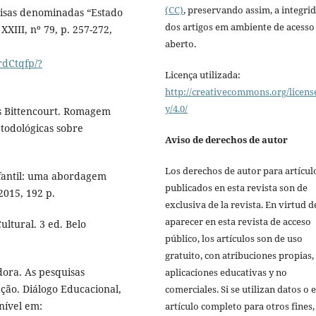
(CC)
, preservando assim, a integri
isas denominadas “Estado
dos artigos em ambiente de acesso
XIII, nº 79, p. 257-272,
aberto.
rdCtqfp/?
Licença utilizada:
http://creativecommons.org/licens
y/4.0/
s Bittencourt. Romagem
todológicas sobre
Aviso de derechos de autor
Los derechos de autor para artícul
fantil: uma abordagem
publicados en esta revista son de
2015, 192 p.
exclusiva de la revista. En virtud d
aparecer en esta revista de acceso
ltural. 3 ed. Belo
público, los artículos son de uso
gratuito, con atribuciones propias,
ora. As pesquisas
aplicaciones educativas y no
ção. Diálogo Educacional,
comerciales. Si se utilizan datos o e
onível em:
artículo completo para otros fines,