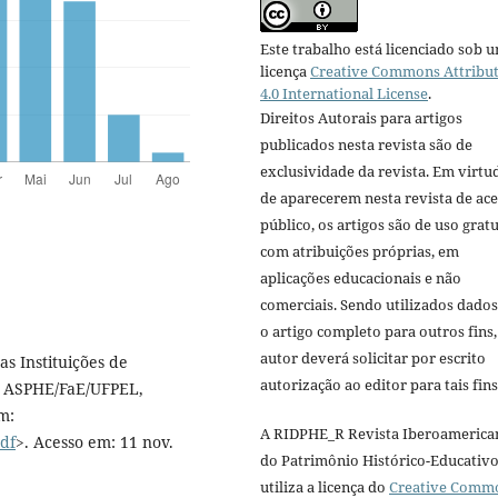
Este trabalho está licenciado sob 
licença
Creative Commons Attribu
4.0 International License
.
Direitos Autorais para artigos
publicados nesta revista são de
exclusividade da revista. Em virtu
de aparecerem nesta revista de ac
público, os artigos são de uso gratu
com atribuições próprias, em
aplicações educacionais e não
comerciais. Sendo utilizados dado
o artigo completo para outros fins,
autor deverá solicitar por escrito
s Instituições de
autorização ao editor para tais fins
o, ASPHE/FaE/UFPEL,
em:
A RIDPHE_R Revista Iberoamerica
pdf
>. Acesso em: 11 nov.
do Patrimônio Histórico-Educativ
utiliza a licença do
Creative Comm