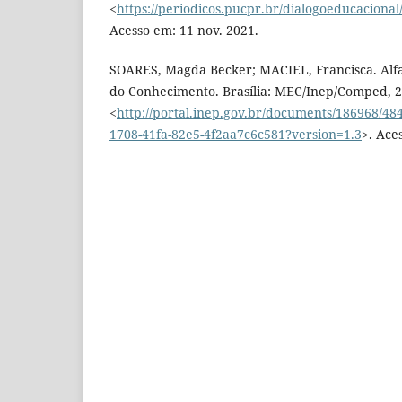
<
https://periodicos.pucpr.br/dialogoeducacional
Acesso em: 11 nov. 2021.
SOARES, Magda Becker; MACIEL, Francisca. Alfa
do Conhecimento. Brasília: MEC/Inep/Comped, 2
<
http://portal.inep.gov.br/documents/186968/
1708-41fa-82e5-4f2aa7c6c581?version=1.3
>. Ace