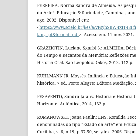
FERREIRA, Norma Sandra de Almeida. As pesqu
da Arte”. Educação & Sociedade, Campinas, ano X
ago. 2002. Disponível em:
<
https://www.scielo.br/j/es/a/vPsyhSBW4xJT48Ff
lang=pt&format=pdf
>. Acesso em: 11 nov. 2021.
GRAZZIOTIN, Luciane Sgarbi S.; ALMEIDA, Dóri
do Tempo e Recantos da Memória: Reflexões me
História Oral. São Leopoldo: Oikos, 2012, 112 p.
KUHLMANN JR, Moysés. Infância e Educação In
histórica. 7 ed. Porto Alegre: Editora Mediação, 
PESAVENTO, Sandra Jatahy. História e História Cu
Horizonte: Autêntica, 2014, 132 p.
ROMANOWSKI, Joana Paulin; ENS, Romilda Teod
denominadas do tipo “Estado da arte” em Educa
Curitiba, v. 6, n.19, p.37-50, set./dez. 2006. Disp