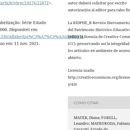
/article/view/24176/22872
>.
autor deberá solicitar por escrito
autorización al editor para tales fi
betização: Série Estado
La RIDPHE_R Revista Iberoameric
000. Disponível em:
del Patrimonio Histórico-Educativ
484330/Alfabetiza%C3%A7%C3%A3o/f9ddff4f-
utiliza la licencia de Creative Co
sso em: 11 nov. 2021.
(CC), preservando así la integridad
los artículos en ambiente de acces
abierto.
Licencia usada:
http://creativecommons.org/licens
y/4.0/
COMO CITAR
MAUER, Diana; FORELL,
Leandro; MAYBORODA, Fabian
Gazzotti. Estado do