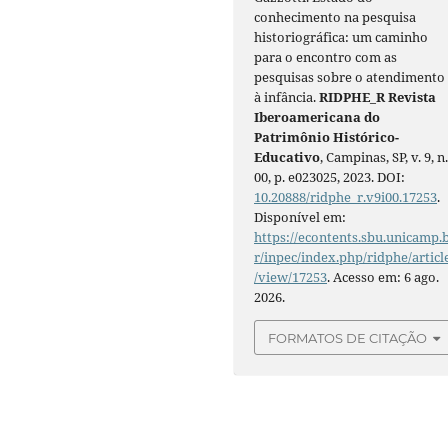
conhecimento na pesquisa
historiográfica: um caminho
para o encontro com as
pesquisas sobre o atendimento
à infância.
RIDPHE_R Revista
Iberoamericana do
Patrimônio Histórico-
Educativo
, Campinas, SP, v. 9, n
00, p. e023025, 2023. DOI:
10.20888/ridphe_r.v9i00.17253
.
Disponível em:
https://econtents.sbu.unicamp.
r/inpec/index.php/ridphe/articl
/view/17253
. Acesso em: 6 ago.
2026.
FORMATOS DE CITAÇÃO