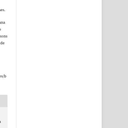
nes.
ana
o
mmons
 de
o
es/b
a