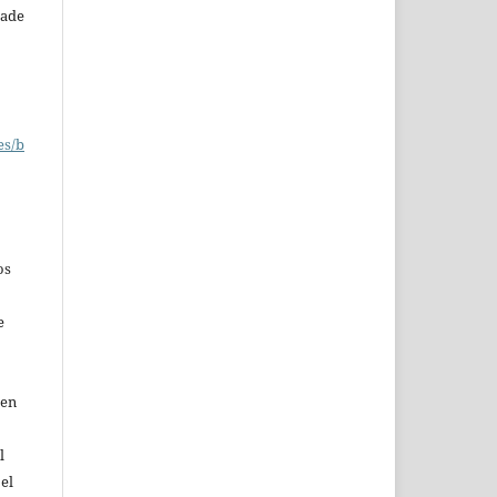
dade
es/b
os
e
 en
l
 el