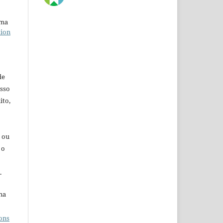
uma
tion
de
esso
ito,
s ou
 o
.
na
o
ons