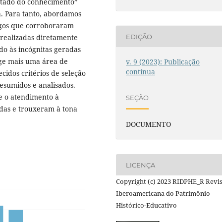
estado do conhecimento”
a. Para tanto, abordamos
tigos que corroboraram
EDIÇÃO
 realizadas diretamente
do às incógnitas geradas
ge mais uma área de
v. 9 (2023): Publicação
contínua
idos critérios de seleção
esumidos e analisados.
e o atendimento à
SEÇÃO
adas e trouxeram à tona
DOCUMENTO
LICENÇA
Copyright (c) 2023 RIDPHE_R Revi
Iberoamericana do Patrimônio
Histórico-Educativo