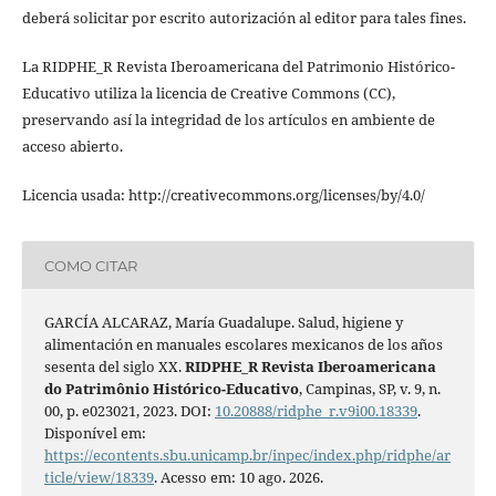
deberá solicitar por escrito autorización al editor para tales fines.
La RIDPHE_R Revista Iberoamericana del Patrimonio Histórico-
Educativo utiliza la licencia de Creative Commons (CC),
preservando así la integridad de los artículos en ambiente de
acceso abierto.
Licencia usada: http://creativecommons.org/licenses/by/4.0/
COMO CITAR
GARCÍA ALCARAZ, María Guadalupe. Salud, higiene y
alimentación en manuales escolares mexicanos de los años
sesenta del siglo XX.
RIDPHE_R Revista Iberoamericana
do Patrimônio Histórico-Educativo
, Campinas, SP, v. 9, n.
00, p. e023021, 2023. DOI:
10.20888/ridphe_r.v9i00.18339
.
Disponível em:
https://econtents.sbu.unicamp.br/inpec/index.php/ridphe/ar
ticle/view/18339
. Acesso em: 10 ago. 2026.