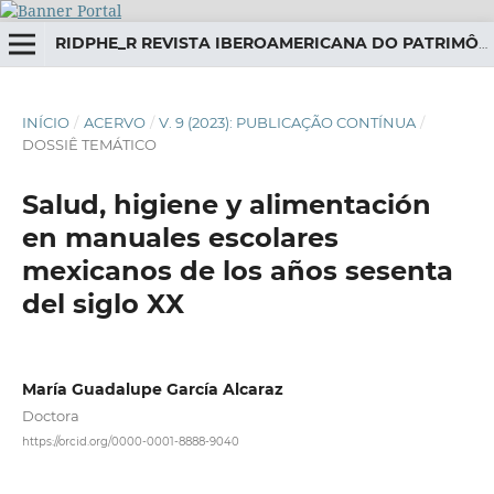
RIDPHE_R REVISTA IBEROAMERICANA DO PATRIMÔNIO HISTÓRICO-EDUCATIVO
INÍCIO
/
ACERVO
/
V. 9 (2023): PUBLICAÇÃO CONTÍNUA
/
DOSSIÊ TEMÁTICO
Salud, higiene y alimentación
en manuales escolares
mexicanos de los años sesenta
del siglo XX
María Guadalupe García Alcaraz
Doctora
https://orcid.org/0000-0001-8888-9040