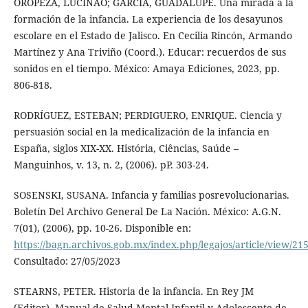
OROPEZA, LUCINAO; GARCÍA, GUADALUPE. Una mirada a la
formación de la infancia. La experiencia de los desayunos
escolare en el Estado de Jalisco. En Cecilia Rincón, Armando
Martínez y Ana Triviño (Coord.). Educar: recuerdos de sus
sonidos en el tiempo. México: Amaya Ediciones, 2023, pp.
806-818.
RODRÍGUEZ, ESTEBAN; PERDIGUERO, ENRIQUE. Ciencia y
persuasión social en la medicalización de la infancia en
España, siglos XIX-XX. História, Ciências, Saúde –
Manguinhos, v. 13, n. 2, (2006). pP. 303-24.
SOSENSKI, SUSANA. Infancia y familias posrevolucionarias.
Boletín Del Archivo General De La Nación. México: A.G.N.
7(01), (2006), pp. 10-26. Disponible en:
https://bagn.archivos.gob.mx/index.php/legajos/article/view/21
Consultado: 27/05/2023
STEARNS, PETER. Historia de la infancia. En Rey JM
(Editor), Manual de Salud Mental Infantil y Adolescente de