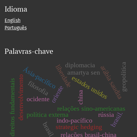
Idioma
English
Português
Palavras-chave
diplomacia
geopolítica
liberdade
arábia saudita
Ásia-pacífico
amartya sen
estados unidos
desenvolvimento
direitos fundamentais
filosofia
oriente
china
ocidente
relações sino-americanas
brasil.
política externa
rússia
indo-pacífico
brasil
strategic hedging
relações brasil-china