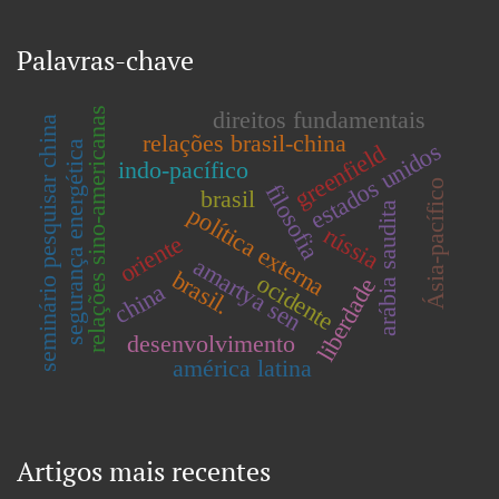
Palavras-chave
relações sino-americanas
direitos fundamentais
seminário pesquisar china
relações brasil-china
estados unidos
segurança energética
greenfield
indo-pacífico
Ásia-pacífico
filosofia
brasil
arábia saudita
política externa
rússia
oriente
amartya sen
brasil.
ocidente
liberdade
china
desenvolvimento
américa latina
Artigos mais recentes