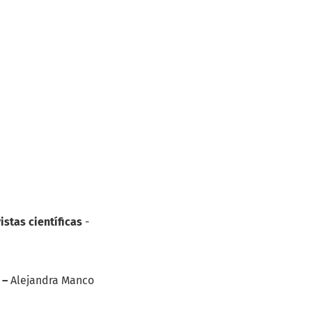
istas científicas
-
o –
Alejandra Manco