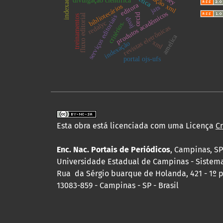
indexadores
marcação xml
divulgação científica
editora
bibliotecários
jats
produtos acadêmicos
orcid
fluxo editorial
serviços editoriais
treinamentos
doaj
redalyc
critérios.
revistas eletrônicas
amelica
xml
indexação
portal ojs-ufs
Esta obra está licenciada com uma Licença
C
Enc. Nac. Portais de Periódicos
, Campinas, SP
Universidade Estadual de Campinas - Sistema d
Rua da Sérgio buarque de Holanda, 421 - 1º pi
13083-859 - Campinas - SP - Brasil