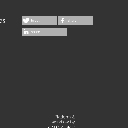
es
tweet
share
share