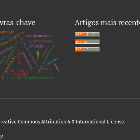
vras-chave
Artigos mais recent
ência de gênero
sentação
balho.
escola austríaca
iniciação científica
neoliberalismo
sociedade civil
violência doméstica
intuição
música.
ponímia
pesquisa
estado
liberalismo
pós-graduação.
amento
cidades
redes
devir
think tanks.
trabalho
incentivo fiscais ao esporte
reative Commons Attribution 4.0 International License
.
61