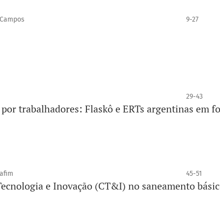
n Campos
9-27
29-43
por trabalhadores: Flaskô e ERTs argentinas em f
rafim
45-51
 Tecnologia e Inovação (CT&I) no saneamento bási