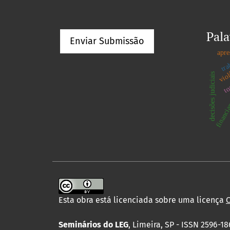
Pala
Enviar Submissão
viol
apre
tra
decisões judiciais
to
financi
Esta obra está licenciada sobre uma licença
C
Seminários do LEG
, Limeira, SP - ISSN 2596-18