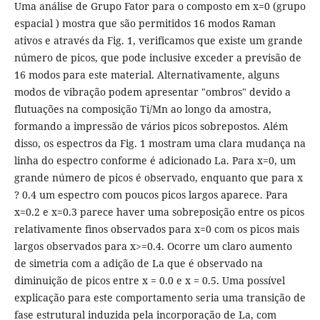
Uma análise de Grupo Fator para o composto em x=0 (grupo
espacial ) mostra que são permitidos 16 modos Raman
ativos e através da Fig. 1, verificamos que existe um grande
número de picos, que pode inclusive exceder a previsão de
16 modos para este material. Alternativamente, alguns
modos de vibração podem apresentar "ombros" devido a
flutuações na composição Ti/Mn ao longo da amostra,
formando a impressão de vários picos sobrepostos. Além
disso, os espectros da Fig. 1 mostram uma clara mudança na
linha do espectro conforme é adicionado La. Para x=0, um
grande número de picos é observado, enquanto que para x
? 0.4 um espectro com poucos picos largos aparece. Para
x=0.2 e x=0.3 parece haver uma sobreposição entre os picos
relativamente finos observados para x=0 com os picos mais
largos observados para x>=0.4. Ocorre um claro aumento
de simetria com a adição de La que é observado na
diminuição de picos entre x = 0.0 e x = 0.5. Uma possível
explicação para este comportamento seria uma transição de
fase estrutural induzida pela incorporação de La, com