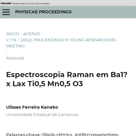
PHYSICAE PROCEEDINGS
INÍCIO
/
ACERVO
/
V. 1 N. 1 (2012): PROCEEDINGS XI YOUNG RESEARCHERS
MEETING
/
Abstracts
Espectroscopia Raman em Ba1?
x Lax Ti0,5 Mn0,5 O3
Ulisses Ferreira Kaneko
Universidade Estadual de Campinas
Dipolo elétrico, Antiferromagnetismo
Palavras-chave: