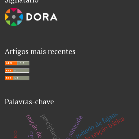
Artigos mais recentes
Palavras-chave
método de fajans
precipitação
solução saturada
sais de reação básica