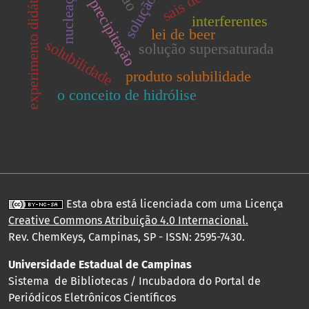
reação de precipitação
experimento didático
nucleação
interferentes
lei de beer
solubilidade
solução supersaturada
produto solubilidade
o conceito de hidrólise
Esta obra está licenciada com uma Licença
Creative Commons Atribuição 4.0 Internacional
.
Rev. ChemKeys, Campinas, SP - ISSN: 2595-7430.
Universidade Estadual de Campinas
Sistema de Bibliotecas / Incubadora do Portal de
Periódicos Eletrônicos Científicos