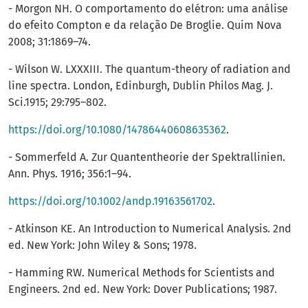
- Morgon NH. O comportamento do elétron: uma análise
do efeito Compton e da relação De Broglie. Quim Nova
2008; 31:1869–74.
- Wilson W. LXXXIII. The quantum-theory of radiation and
line spectra. London, Edinburgh, Dublin Philos Mag. J.
Sci.1915; 29:795–802.
https://doi.org/10.1080/14786440608635362
.
- Sommerfeld A. Zur Quantentheorie der Spektrallinien.
Ann. Phys. 1916; 356:1–94.
https://doi.org/10.1002/andp.19163561702
.
- Atkinson KE. An Introduction to Numerical Analysis. 2nd
ed. New York: John Wiley & Sons; 1978.
- Hamming RW. Numerical Methods for Scientists and
Engineers. 2nd ed. New York: Dover Publications; 1987.