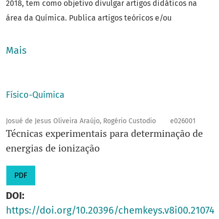
2018, tem como objetivo divulgar artigos didáticos na
área da Química. Publica artigos teóricos e/ou
experimentais, inéditos e/ou traduzidos, ensaios,
resenhas, documentos e textos oriundos de publicações
Mais
fora de catálogo.
Área do conhecimento
: Ciências Exatas e da Terra
Ano de fundação
: 1996
Físico-Química
eISSN
: 2595-7430
Título abreviado
: Rev. ChemKeys
Josué de Jesus Oliveira Araújo, Rogério Custodio
e026001
Técnicas experimentais para determinação de
E-mail
:
andradej@unicamp.br
energias de ionização
Unidade:
IQ
Editor responsável:
João Carlos de Andrade
PDF
Prefixo DOI
: 10.20396
DOI:
https://doi.org/10.20396/chemkeys.v8i00.21074