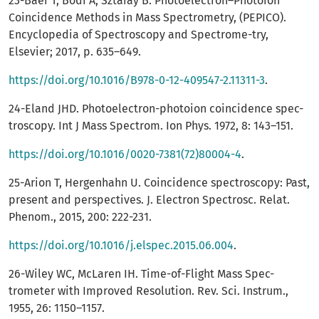
23-Baer T, Bodi A, Sztáray B. Photoelectron–Photoion
Coincidence Methods in Mass Spectrometry, (PEPICO).
Encyclopedia of Spectroscopy and Spectrome-try,
Elsevier; 2017, p. 635–649.
https://doi.org/10.1016/B978-0-12-409547-2.11311-3
.
24-Eland JHD. Photoelectron-photoion coincidence spec-
troscopy. Int J Mass Spectrom. Ion Phys. 1972, 8: 143–151.
https://doi.org/10.1016/0020-7381(72)80004-4
.
25-Arion T, Hergenhahn U. Coincidence spectroscopy: Past,
present and perspectives. J. Electron Spectrosc. Relat.
Phenom., 2015, 200: 222-231.
https://doi.org/10.1016/j.elspec.2015.06.004
.
26-Wiley WC, McLaren IH. Time-of-Flight Mass Spec-
trometer with Improved Resolution. Rev. Sci. Instrum.,
1955, 26: 1150–1157.