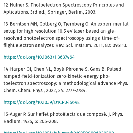
12-Hüfner S. Photoelectron Spectroscopy Principles and
Aplications. 3rd ed., Springer, Berlim, 2003.
13-Berntsen MH, Götberg O, Tjernberg O. An experi-mental
setup for high resolution 10.5 eV laser-based an-gle-
resolved photoelectron spectroscopy using a time-of-
flight electron analyzer. Rev. Sci. Instrum. 2011, 82: 095113.
https://doi.org/10.1063/1.3637464
14-Harper OJ, Chen NL, Boyé-Péronne S, Gans B. Pulsed-
ramped-field-ionization zero-kinetic-energy pho-
toelectron spectroscopy: a methodological advance Phys.
Chem. Chem. Phys., 2022, 24: 2777-2784.
https://doi.org/10.1039/D1CP04569E
15-Auger P. Sur l’effet photoélectrique composé. J. Phys.
Radium. 1925, 6: 205–208.