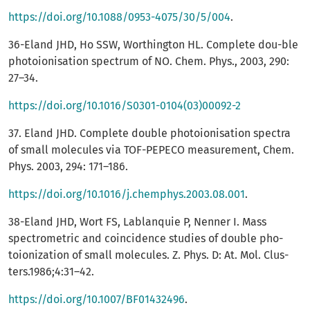
https://doi.org/10.1088/0953-4075/30/5/004
.
36-Eland JHD, Ho SSW, Worthington HL. Complete dou-ble
photoionisation spectrum of NO. Chem. Phys., 2003, 290:
27–34.
https://doi.org/10.1016/S0301-0104(03)00092-2
37. Eland JHD. Complete double photoionisation spectra
of small molecules via TOF-PEPECO measurement, Chem.
Phys. 2003, 294: 171–186.
https://doi.org/10.1016/j.chemphys.2003.08.001
.
38-Eland JHD, Wort FS, Lablanquie P, Nenner I. Mass
spectrometric and coincidence studies of double pho-
toionization of small molecules. Z. Phys. D: At. Mol. Clus-
ters.1986;4:31–42.
https://doi.org/10.1007/BF01432496
.