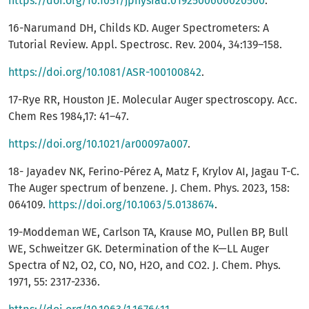
https://doi.org/10.1051/jphysrad:0192500606020500
.
16-Narumand DH, Childs KD. Auger Spectrometers: A
Tutorial Review. Appl. Spectrosc. Rev. 2004, 34:139–158.
https://doi.org/10.1081/ASR-100100842
.
17-Rye RR, Houston JE. Molecular Auger spectroscopy. Acc.
Chem Res 1984,17: 41–47.
https://doi.org/10.1021/ar00097a007
.
18- Jayadev NK, Ferino-Pérez A, Matz F, Krylov AI, Jagau T-C.
The Auger spectrum of benzene. J. Chem. Phys. 2023, 158:
064109.
https://doi.org/10.1063/5.0138674
.
19-Moddeman WE, Carlson TA, Krause MO, Pullen BP, Bull
WE, Schweitzer GK. Determination of the K—LL Auger
Spectra of N2, O2, CO, NO, H2O, and CO2. J. Chem. Phys.
1971, 55: 2317-2336.