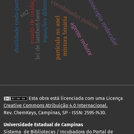
espectroscopia molecular
equações diferenciais
dualidade onda-partícula
estado de oxidação
coordenadas polares
sn2
lei de lambert-beer
partícula no anel
mistura binária
agente redutor
Esta obra está licenciada com uma Licença
Creative Commons Atribuição 4.0 Internacional
.
Rev. ChemKeys, Campinas, SP - ISSN: 2595-7430.
Universidade Estadual de Campinas
Sistema de Bibliotecas / Incubadora do Portal de