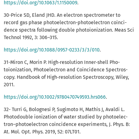
https://doi.org/10.1063/1.1150009
.
30-Price SD, Eland JHD. An electron spectrometer to
record gas phase photoelectron-photoelectron coinci-
dence spectra following double photoionization. Meas Sci
Technol 1992, 3: 306–315.
https://doi.org/10.1088/0957-0233/3/3/010
.
31-Miron C, Morin P. High‐resolution Inner‐shell Pho-
toionization, Photoelectron and Coincidence Spectros-
copy. Handbook of High‐resolution Spectroscopy, Wiley,
2011.
https://doi.org/10.1002/9780470749593.hrs066
.
32- Turri G, Bolognesi P, Sugimoto H, Mathis J, Avaldi L.
Photodouble ionization of water studied by photoelec-
tron–photoelectron coincidence experiments, J. Phys. B:
At. Mol. Opt. Phys. 2019, 52: 07LT01.