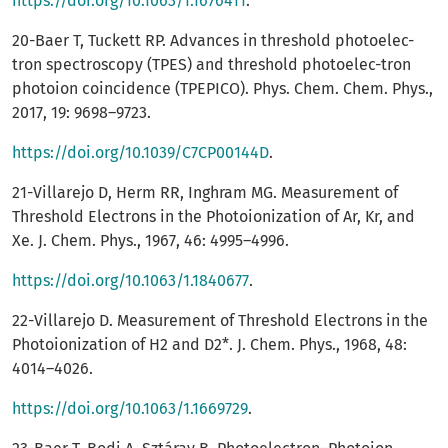
https://doi.org/10.1063/1.1676411
.
20-Baer T, Tuckett RP. Advances in threshold photoelec-
tron spectroscopy (TPES) and threshold photoelec-tron
photoion coincidence (TPEPICO). Phys. Chem. Chem. Phys.,
2017, 19: 9698–9723.
https://doi.org/10.1039/C7CP00144D
.
21-Villarejo D, Herm RR, Inghram MG. Measurement of
Threshold Electrons in the Photoionization of Ar, Kr, and
Xe. J. Chem. Phys., 1967, 46: 4995–4996.
https://doi.org/10.1063/1.1840677
.
22-Villarejo D. Measurement of Threshold Electrons in the
Photoionization of H2 and D2*. J. Chem. Phys., 1968, 48:
4014–4026.
https://doi.org/10.1063/1.1669729
.