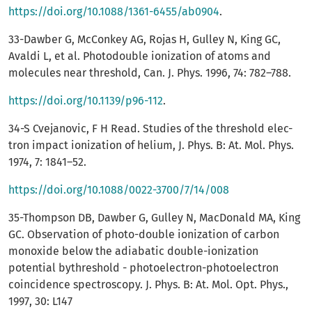
https://doi.org/10.1088/1361-6455/ab0904
.
33-Dawber G, McConkey AG, Rojas H, Gulley N, King GC,
Avaldi L, et al. Photodouble ionization of atoms and
molecules near threshold, Can. J. Phys. 1996, 74: 782–788.
https://doi.org/10.1139/p96-112
.
34-S Cvejanovic, F H Read. Studies of the threshold elec-
tron impact ionization of helium, J. Phys. B: At. Mol. Phys.
1974, 7: 1841–52.
https://doi.org/10.1088/0022-3700/7/14/008
35-Thompson DB, Dawber G, Gulley N, MacDonald MA, King
GC. Observation of photo-double ionization of carbon
monoxide below the adiabatic double-ionization
potential bythreshold - photoelectron-photoelectron
coincidence spectroscopy. J. Phys. B: At. Mol. Opt. Phys.,
1997, 30: L147