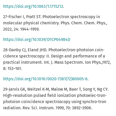
https://doi.org/10.1063/1.1715212
.
27-Fischer I, Pratt ST. Photoelectron spectroscopy in
molecular physical chemistry. Phys. Chem. Chem. Phys.,
2022, 24: 1944–1959.
https://doi.org/10.1039/D1CP04984D
28-Danby CJ, Eland JHD. Photoelectron-photoion coin-
cidence spectroscopy: II. Design and performance of a
practical instrument. Int. J. Mass Spectrom. Ion Phys.,1972,
8: 153–161.
https://doi.org/10.1016/0020-7381(72)80005-6
.
29-Jarvis GK, Weitzel K-M, Malow M, Baer T, Song Y, Ng CY.
High-resolution pulsed field ionization photoelec-tron-
photoion coincidence spectroscopy using synchro-tron
radiation. Rev. Sci. Instrum. 1999, 70: 3892–3906.