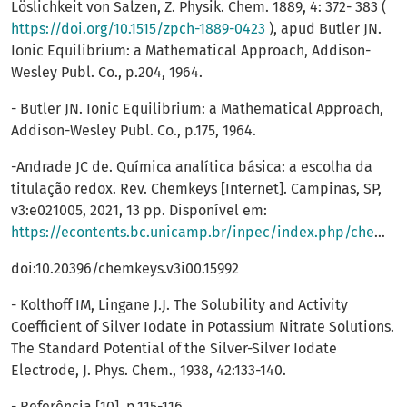
Löslichkeit von Salzen, Z. Physik. Chem. 1889, 4: 372- 383 (
https://doi.org/10.1515/zpch-1889-0423
), apud Butler JN.
Ionic Equilibrium: a Mathematical Approach, Addison-
Wesley Publ. Co., p.204, 1964.
- Butler JN. Ionic Equilibrium: a Mathematical Approach,
Addison-Wesley Publ. Co., p.175, 1964.
-Andrade JC de. Química analítica básica: a escolha da
titulação redox. Rev. Chemkeys [Internet]. Campinas, SP,
v3:e021005, 2021, 13 pp. Disponível em:
https://econtents.bc.unicamp.br/inpec/index.php/chemkeys/article/view/15992
doi:10.20396/chemkeys.v3i00.15992
- Kolthoff IM, Lingane J.J. The Solubility and Activity
Coefficient of Silver Iodate in Potassium Nitrate Solutions.
The Standard Potential of the Silver-Silver Iodate
Electrode, J. Phys. Chem., 1938, 42:133-140.
- Referência [10], p.115-116.