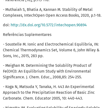
- Muthaiah S, Bhatia A, Kannan M. Stability of Metal
Complexes, IntechOpen Open Access Books, 2020, p.1-18.
doi:
http://dx.doi.org/10.5772/intechopen.90894
Referências Suplementares
- Soustelle M. Ionic and Electrochemical Equilibria, IN:
Chemical Thermodynamics Set, Volume 6, John Wiley &
Sons, Inc., 2015, 283 pp.
- Meighan M. Determining the Solubility Product of
Fe(OH)3: An Equilibrium Study with Environmental
Significance. J. Chem. Educ., 2008,85: 254-255.
- Koga N, Matsuda Y, Tanaka, H. 443 An Experimental
Approach to the Precipitation Reaction of Basic Zinc
Carbonate. Chem. Educator 2005, 10: 440-443.
- Nigretto JM. Evaluating Solubility of Sparingly Soluble