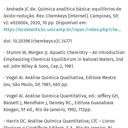
- Andrade JC de. Química analítica básica: equilíbrios de
óxido-redução. Rev. Chemkeys [Internet]. Campinas, SP,
v2: e020004, 2020, 10 pp. Disponível em:
https://econtents.bc.unicamp.br/inpec/index.php/chemkeys/article/view/14771
doi: 10.20396/chemkeys.v2i..14771
- Stumm W, Morgan JJ. Aquatic Chemistry – An Introduction
Emphasizing Chemical Equilibrium in Natural Waters, 2nd
ed. John Wiley & Sons, Cap.2, 1981.
- Vogel AI. Análise Química Qualitativa, Editora Mestre
Jou, São Paulo, SP, 1981, 665 pp.
- Vogel AI. Análise Química Quantitativa, ed.: Jeffery GH,
Bassett J, Mendham J, Denney RC., Editora Guanabara
Koogan, 5ª ed., Rio de Janeiro, 1992, 712pp.
- Harris DC. Análise Química Quantitativa, LTC – Livros
Técnicos e Científicos Editora, S.A., Rio de Janeiro, RJ,