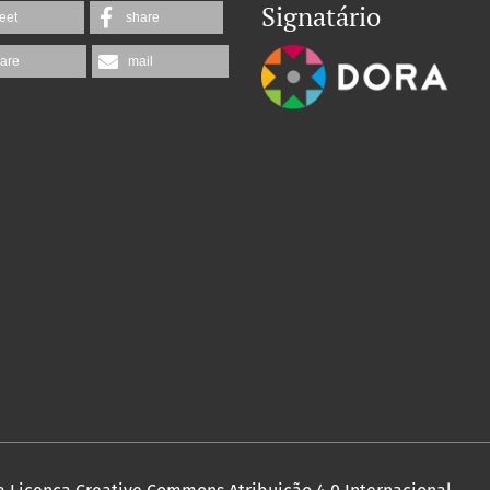
Signatário
eet
share
are
mail