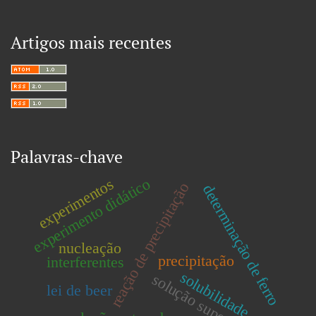
Artigos mais recentes
Palavras-chave
experimento didático
experimentos
reação de precipitação
determinação de ferro
nucleação
precipitação
interferentes
solubilidade
solução supersaturada
lei de beer