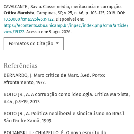
CAVALCANTE , Sávio. Classe média, meritocracia e corrupção.
Crítica Marxista
, Campinas, SP, v. 25, n. 46, p. 103–125, 2018. DOI:
10.53000/cma.v25i46.19122
. Disponível em:
https://econtents.sbu.unicamp.br/inpec/index.php/cma/article/
view/19122
. Acesso em: 9 ago. 2026.
Formatos de Citação
Referências
BERNARDO, J. Marx crítica de Marx. 3.ed. Porto:
Afrontamento, 1977.
BOITO JR., A. A corrupção como ideologia. Crítica Marxista,
n.44, p.9-19, 2017.
BOITO JR., A. Política neoliberal e sindicalismo no Brasil.
São Paulo: Xamã, 1999.
BOLTANSKI, L.; CHIAPELLO, È. O novo espírito do