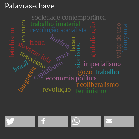
Palavras-chave
sociedade contemporânea
trabalho imaterial
epicuro
globalização
valor de uso
fukuyama
revolução socialista
fetichismo
história
lacan
freud
governo lula
sionismo
marx
marxismo
capitalismo
brasil
imperialismo
burguesia
gozo
trabalho
economia política
neoliberalismo
revolução
feminismo