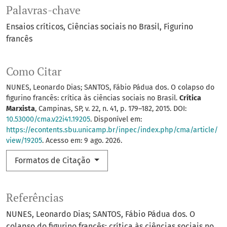
Palavras-chave
Ensaios críticos
Ciências sociais no Brasil
Figurino
francês
Como Citar
NUNES, Leonardo Dias; SANTOS, Fábio Pádua dos. O colapso do
figurino francês: crítica às ciências sociais no Brasil.
Crítica
Marxista
, Campinas, SP, v. 22, n. 41, p. 179–182, 2015. DOI:
10.53000/cma.v22i41.19205
. Disponível em:
https://econtents.sbu.unicamp.br/inpec/index.php/cma/article/
view/19205
. Acesso em: 9 ago. 2026.
Formatos de Citação
Referências
NUNES, Leonardo Dias; SANTOS, Fábio Pádua dos. O
colapso do figurino francês: crítica às ciências sociais no