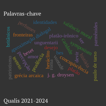
Palavras-chave
identidades
perfumes
saliência moral
parmênides
aproximação dialogal
britânicos
fronteiras
platão-irônico
ser
caridade
symposium
unguentarii
desejo
beset
bes
percepção
heráclito
devir
paulo de tarso
prudência
história
amor
vontade
concupiscência
teeteto
patriotismo
roma
platão
j. g. droysen
grécia arcaica
Qualis 2021-2024