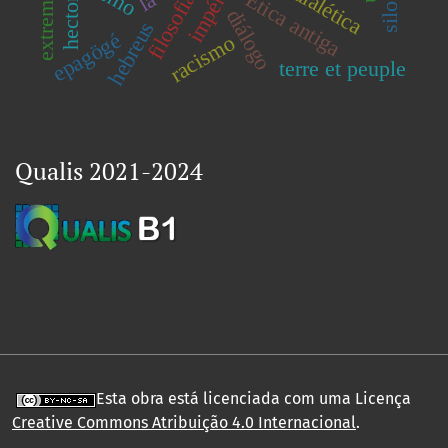
dialética
Ética antiga
filosofia
hector
diálogo
hebreus
epagögé
racismo
terre et peuple
Qualis 2021-2024
Esta obra está licenciada com uma Licença
Creative Commons Atribuição 4.0 Internacional
.