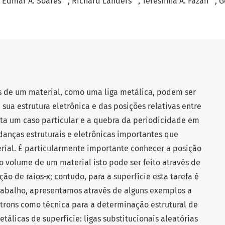
Edmar A. Soares
Richard Landers
Teresinha A. Fazan
G
s de um material, como uma liga metálica, podem ser
ua estrutura eletrônica e das posições relativas entre
nta um caso particular e a quebra da periodicidade em
anças estruturais e eletrônicas importantes que
rial. É particularmente importante conhecer a posição
o volume de um material isto pode ser feito através de
ão de raios-x; contudo, para a superfície esta tarefa é
rabalho, apresentamos através de alguns exemplos a
étrons como técnica para a determinação estrutural de
etálicas de superfície: ligas substitucionais aleatórias