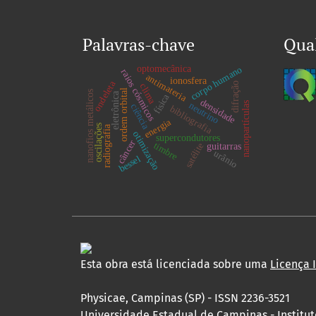
Palavras-chave
Qua
optomecânica
corpo humano
raios cósmicos
antimateria
ionosfera
ondeleta
difração
clima
ordem orbital
nanofios metálicos
eletrônica
física
densidade
neutrino
nanopartículas
ciência
bibliografia
energia
oscilações
radiografia
otimização
supercondutores
câncer
timbre
satélite
guitarras
urânio
bessel
Esta obra está licenciada sobre uma
Licença 
Physicae, Campinas (SP) - ISSN 2236-3521
Universidade Estadual de Campinas - Institu