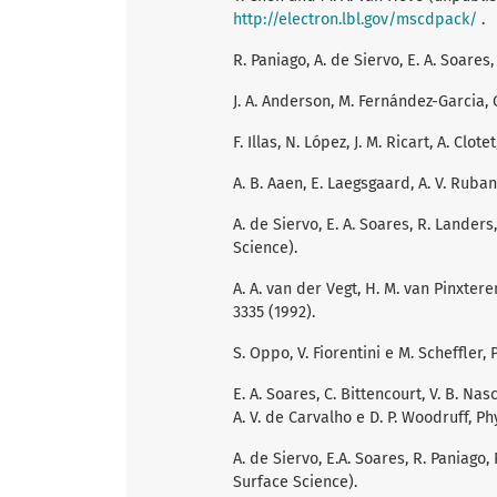
http://electron.lbl.gov/mscdpack/
.
R. Paniago, A. de Siervo, E. A. Soares
J. A. Anderson, M. Fernández-Garcia, G. 
F. Illas, N. López, J. M. Ricart, A. Clot
A. B. Aaen, E. Laegsgaard, A. V. Ruban
A. de Siervo, E. A. Soares, R. Lander
Science).
A. A. van der Vegt, H. M. van Pinxteren
3335 (1992).
S. Oppo, V. Fiorentini e M. Scheffler, P
E. A. Soares, C. Bittencourt, V. B. Nas
A. V. de Carvalho e D. P. Woodruff, Phy
A. de Siervo, E.A. Soares, R. Paniago
Surface Science).