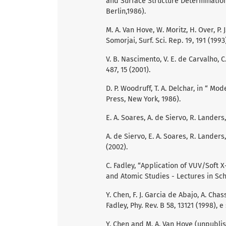
and Surface Structure Determination,
Berlin,1986).
M. A. Van Hove, W. Moritz, H. Over, P. 
Somorjai, Surf. Sci. Rep. 19, 191 (1993
V. B. Nascimento, V. E. de Carvalho, C.
487, 15 (2001).
D. P. Woodruff, T. A. Delchar, in “ 
Press, New York, 1986).
E. A. Soares, A. de Siervo, R. Landers
A. de Siervo, E. A. Soares, R. Landers,
(2002).
C. Fadley, “Application of VUV/Soft X
and Atomic Studies - Lectures in Scho
Y. Chen, F. J. Garcia de Abajo, A. Chas
Fadley, Phy. Rev. B 58, 13121 (1998), 
Y. Chen and M. A. Van Hove (unpubl