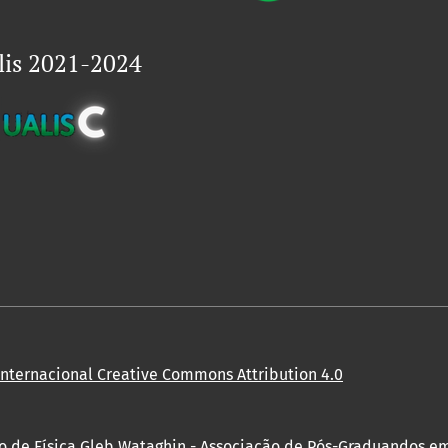
lis 2021-2024
Internacional Creative Commons Attribution 4.0
to de Física Gleb Wataghin - Associação de Pós-Graduandos e