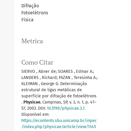
Difração
Fotoelétrons
Física
Metrica
Como Citar
SIERVO , Abner de; SOARES , Edmar A.;
LANDERS , Richard; FAZAN , Teresinha A.;
KLEIMAN , George G. Determinação
estrutural de ligas metálicas de
superfície por difração de fotoelétrons
.
Physicae
, Campinas, SP, v. 3, n. 1, p. 47–
57, 2003. DOI:
10.5196/physicae.3.7
.
Disponível em:
https://econtents.sbu.unicamp.br/inpec
/index.php/physicae/article/view/1345