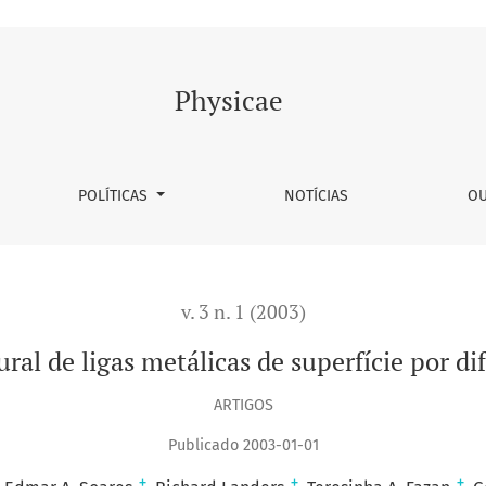
 superfície por difração de fotoelétrons
Physicae
POLÍTICAS
NOTÍCIAS
OU
v. 3 n. 1 (2003)
al de ligas metálicas de superfície por di
ARTIGOS
Publicado 2003-01-01
+
+
+