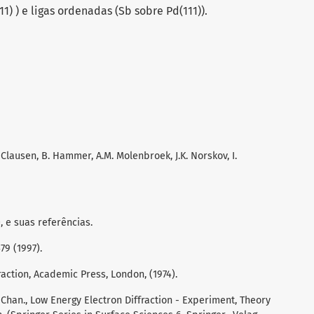
11) ) e ligas ordenadas (Sb sobre Pd(111)).
 Clausen, B. Hammer, A.M. Molenbroek, J.K. Norskov, I.
5), e suas referências.
79 (1997).
raction, Academic Press, London, (1974).
 Chan., Low Energy Electron Diffraction - Experiment, Theory