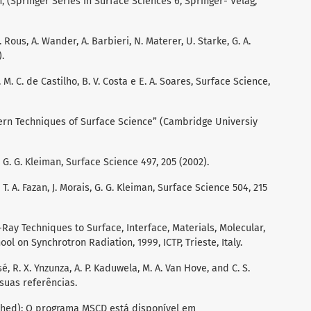
 (Springer Series in Surface Sciences 6, Springer- Velag,
J. Rous, A. Wander, A. Barbieri, N. Materer, U. Starke, G. A.
).
 M. C. de Castilho, B. V. Costa e E. A. Soares, Surface Science,
Modern Techniques of Surface Science” (Cambridge Universiy
, G. G. Kleiman, Surface Science 497, 205 (2002).
 T. A. Fazan, J. Morais, G. G. Kleiman, Surface Science 504, 215
-Ray Techniques to Surface, Interface, Materials, Molecular,
ol on Synchrotron Radiation, 1999, ICTP, Trieste, Italy.
sé, R. X. Ynzunza, A. P. Kaduwela, M. A. Van Hove, and C. S.
e suas referências.
ished); O programa MSCD está disponível em