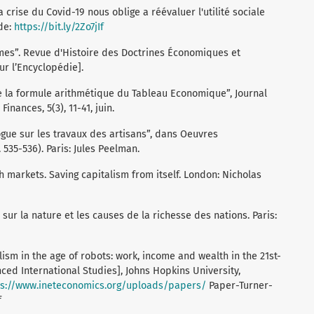
crise du Covid-19 nous oblige a réévaluer l'utilité sociale
 de:
https://bit.ly/2Zo7jIf
mes”. Revue d'Histoire des Doctrines Économiques et
our l’Encyclopédie].
de la formule arithmétique du Tableau Economique”, Journal
inances, 5(3), 11-41, juin.
ogue sur les travaux des artisans”, dans Oeuvres
535-536). Paris: Jules Peelman.
h markets. Saving capitalism from itself. London: Nicholas
sur la nature et les causes de la richesse des nations. Paris:
talism in the age of robots: work, income and wealth in the 21st-
nced International Studies], Johns Hopkins University,
ps://www.ineteconomics.org/uploads/papers/
Paper-Turner-
f