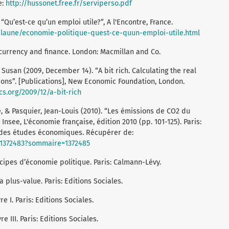
e:
http://hussonet.free.fr/serviperso.pdf
Qu’est-ce qu’un emploi utile?”, A l'Encontre, France.
g/laune/economie-politique-quest-ce-quun-emploi-utile.html
 currency and finance. London: Macmillan and Co.
, Susan (2009, December 14). “A bit rich. Calculating the real
sions”. [Publications], New Economic Foundation, London.
s.org/2009/12/a-bit-rich
e, & Pasquier, Jean-Louis (2010). “Les émissions de CO2 du
Insee, L'économie française, édition 2010 (pp. 101-125). Paris:
et des études économiques. Récupérer de:
s/1372483?sommaire=1372485
cipes d’économie politique. Paris: Calmann-Lévy.
a plus-value. Paris: Editions Sociales.
re I. Paris: Editions Sociales.
re III. Paris: Editions Sociales.