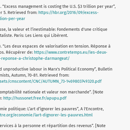
. “Excess management is costing the U.S. $3 trillion per year”,
 5. Retrieved from:
https://hbr.org/2016/09/excess-
lion-per-year
sse, la valeur et l’inestimable: Fondements d'une critique
liste. Paris: Les Liens qui Libèrent.
19). “Les deux espaces de valorisation en tension. Réponse à
ps. Récupérer de:
https://www.contretemps.eu/les-deux-
n-reponse-a-christophe-darmangeat/
nd unproductive labour in Marx's Political Economy”, Bulletin
mists, Autumn, 70-81. Retrieved from:
assets/cmscontent/CNC/AUTUMN_73-1469803749320.pdf
Comptabilité nationale et valeur non marchande”. [Note
e:
http://hussonet.free.fr/apupu.pdf
ie politique: L’art d’ignorer les pauvres”, A l'Encontre,
ntre.org/economie/lart-dignorer-les-pauvres.html
Services à la personne et répartition des revenus”. [Note