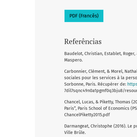
PDF (Francês)
Referências
Baudelot, Christian, Establet, Roger, 
Maspero.
Carbonnier, Clément, & Morel, Nathal
sociales pour les services à la perso
Sorbonne, Paris. Récupérer de:
http
7dil7sqnc49n0a1pgmf0q3bju8/resou
Chancel, Lucas, & Piketty, Thomas (2
Paris”, Paris School of Economics (P
ChancelPiketty2015.pdf
Darmangeat, Christophe (2016). Le pro
Ville Brûle.