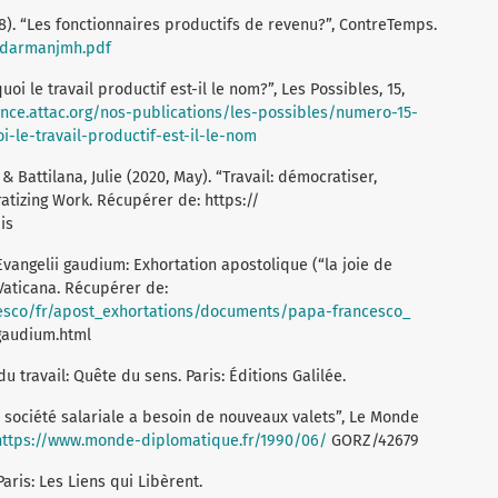
8). “Les fonctionnaires productifs de revenu?”, ContreTemps.
r/darmanjmh.pdf
oi le travail productif est-il le nom?”, Les Possibles, 15,
rance.attac.org/nos-publications/les-possibles/numero-15-
-le-travail-productif-est-il-le-nom
& Battilana, Julie (2020, May). “Travail: démocratiser,
tizing Work. Récupérer de: https://
is
Evangelii gaudium: Exhortation apostolique (“la joie de
 Vaticana. Récupérer de:
cesco/fr/apost_exhortations/documents/papa-francesco_
gaudium.html
 travail: Quête du sens. Paris: Éditions Galilée.
la société salariale a besoin de nouveaux valets”, Le Monde
https://www.monde-diplomatique.fr/1990/06/
GORZ/42679
Paris: Les Liens qui Libèrent.