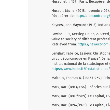
Hussonet n. 129], Paris. Récupérer d
Husson, Michel (2018, novembre 06). “
Récupérer de:
http://alencontre.or
Keynes, John Maynard (1913). Indian
Lawlor, Eilis, Kersley, Helen, & Steed
value to society of different profes
Retrieved from:
https://neweconomic
Lenglart, Fabrice, Lesieur, Christoph
circuit économique en France”. Dans: 
Institut national de la statistique 
https://www.insee.fr/fr/statistique
Malthus, Thomas R. (1846/1969). Prin
Marx, Karl (1863/1974). Théories sur l
Marx, Karl (1867/1969). Le Capital, Liv
Marx, Karl (1894/1976). Le Capital, Liv