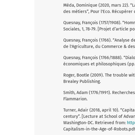
Méda, Dominique (2020, mars 22). “La 
des métiers”, Pour l'Eco. Récupérer
Quesnay, François (1757/1908). “Hom
Sociales, 1, 78-79. [Projet d’article p
Quesnay, François (1766). “Analyse 
de l'Agriculture, du Commerce & des F
Quesnay, François (1766/1888). “Dial
économiques et philosophiques (pp. 
Roger, Bootle (2009). The trouble wit
Brealey Publishing.
Smith, Adam (1776/1991). Recherches 
Flammarion.
Turner, Adair (2018, april 10). “Capi
century”. [Lecture at School of Adva
Washington-DC. Retrieved from:
htt
Capitalism-in-the-Age-of-Robots.pd