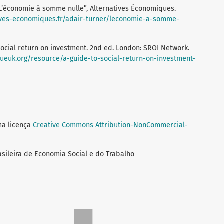
 “L’économie à somme nulle”, Alternatives Économiques.
ives-economiques.fr/adair-turner/leconomie-a-somme-
 social return on investment. 2nd ed. London: SROI Network.
lueuk.org/resource/a-guide-to-social-return-on-investment-
ma licença
Creative Commons Attribution-NonCommercial-
asileira de Economia Social e do Trabalho