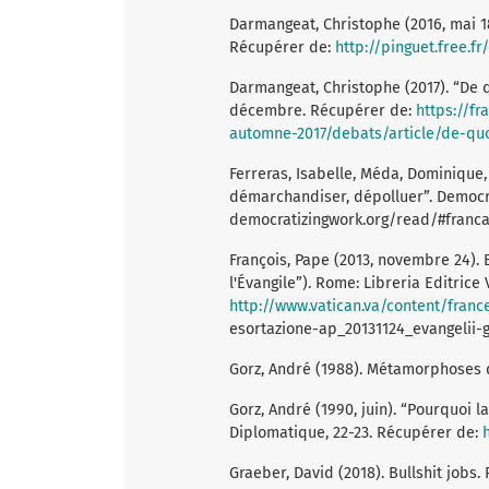
Darmangeat, Christophe (2016, mai 1
Récupérer de:
http://pinguet.free.f
Darmangeat, Christophe (2017). “De qu
décembre. Récupérer de:
https://f
automne-2017/debats/article/de-quoi
Ferreras, Isabelle, Méda, Dominique, 
démarchandiser, dépolluer”. Democra
democratizingwork.org/read/#franca
François, Pape (2013, novembre 24). 
l'Évangile”). Rome: Libreria Editrice
http://www.vatican.va/content/fran
esortazione-ap_20131124_evangelii-
Gorz, André (1988). Métamorphoses du
Gorz, André (1990, juin). “Pourquoi 
Diplomatique, 22-23. Récupérer de:
Graeber, David (2018). Bullshit jobs. 