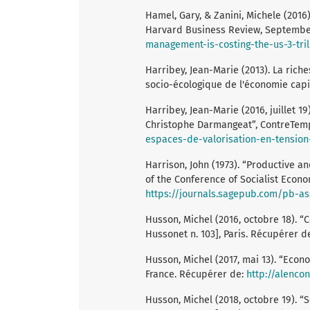
Hamel, Gary, & Zanini, Michele (2016)
Harvard Business Review, September
management-is-costing-the-us-3-tril
Harribey, Jean-Marie (2013). La riche
socio-écologique de l'économie capita
Harribey, Jean-Marie (2016, juillet 
Christophe Darmangeat”, ContreTem
espaces-de-valorisation-en-tensio
Harrison, John (1973). “Productive a
of the Conference of Socialist Econo
https://journals.sagepub.com/pb-
Husson, Michel (2016, octobre 18). “
Hussonet n. 103], Paris. Récupérer d
Husson, Michel (2017, mai 13). “Econom
France. Récupérer de:
http://alenco
Husson, Michel (2018, octobre 19). “