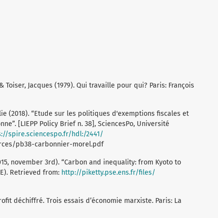
& Toiser, Jacques (1979). Qui travaille pour qui? Paris: François
ie (2018). “Etude sur les politiques d'exemptions fiscales et
nne”. [LIEPP Policy Brief n. 38], SciencesPo, Université
s://spire.sciencespo.fr/hdl:/2441/
rces/pb38-carbonnier-morel.pdf
015, november 3rd). “Carbon and inequality: from Kyoto to
SE). Retrieved from:
http://piketty.pse.ens.fr/files/
fit déchiffré. Trois essais d’économie marxiste. Paris: La