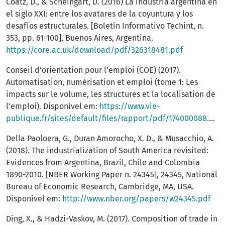
Coatz, D., & Scheingart, D. (2016) La industria argentina en
el siglo XXI: entre los avatares de la coyuntura y los
desafíos estructurales. [Boletín Informativo Techint, n.
353, pp. 61-100], Buenos Aires, Argentina.
https://core.ac.uk/download/pdf/326318481.pdf
Conseil d’orientation pour l’emploi (COE) (2017).
Automatisation, numérisation et emploi (tome 1: Les
impacts sur le volume, les structures et la localisation de
l’emploi). Disponível em:
https://www.vie-
publique.fr/sites/default/files/rapport/pdf/174000088.pdf
Della Paoloera, G., Duran Amorocho, X. D., & Musacchio, A.
(2018). The industrialization of South America revisited:
Evidences from Argentina, Brazil, Chile and Colombia
1890-2010. [NBER Working Paper n. 24345], 24345, National
Bureau of Economic Research, Cambridge, MA, USA.
Disponível em:
http://www.nber.org/papers/w24345.pdf
Ding, X., & Hadzi-Vaskov, M. (2017). Composition of trade in