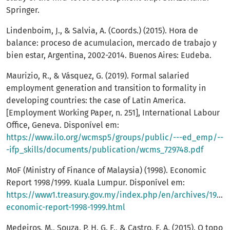
Springer.
Lindenboim, J., & Salvia, A. (Coords.) (2015). Hora de
balance: proceso de acumulacion, mercado de trabajo y
bien estar, Argentina, 2002-2014. Buenos Aires: Eudeba.
Maurizio, R., & Vásquez, G. (2019). Formal salaried
employment generation and transition to formality in
developing countries: the case of Latin America.
[Employment Working Paper, n. 251], International Labour
Office, Geneva. Disponível em:
https://www.ilo.org/wcmsp5/groups/public/---ed_emp/--
-ifp_skills/documents/publication/wcms_729748.pdf
MoF (Ministry of Finance of Malaysia) (1998). Economic
Report 1998/1999. Kuala Lumpur. Disponível em:
https://www1.treasury.gov.my/index.php/en/archives/1999
economic-report-1998-1999.html
Medeiros, M., Souza, P. H. G. F., & Castro, F. A. (2015). O topo