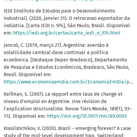
IEDI (Instituto de Estudos para o Desenvolvimento
Industrial). (2020, janvier 31). O retrocesso exportador da
indústria. [Carta IEDI n. 974], São Paulo, Brasil. Disponível
em:
https://iedi.org.br/cartas/carta_iedi_n_974.html
Jancsó, C. (2019, março 27). Argentina: aversão à
volatilidade cambial deve continuar a política
econômica. [Destaque Depec-Bradesco], Departamento
de Pesquisa e Estudos Econômicos, Bradesco, São Paulo,
Brasil. Disponível em:
https://www.economiaemdia.com.br/EconomiaEmDia/pdf/Destaque_Depec_27_mar_19.pdf
Keifman, S. (2007). Le rapport entre taux de change et
niveau d’emploi en Argentine. Une révision de
l’explication structuraliste. Revue Tiers Monde, 189(1), 93–
112. Disponível em:
https://doi.org/10.3917/rtm.189.0093
Krasilshchikov, V. (2020). Brazil – emerging forever? A case
study of the mid-level development trap. Switzerland: