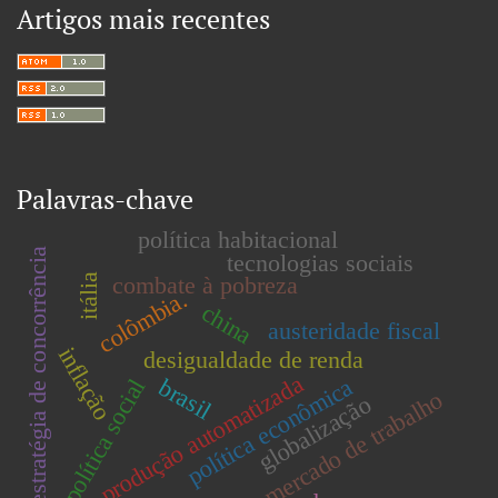
Artigos mais recentes
Palavras-chave
política habitacional
estratégia de concorrência
tecnologias sociais
combate à pobreza
itália
colômbia.
china
austeridade fiscal
inflação
desigualdade de renda
produção automatizada
política econômica
brasil
política social
mercado de trabalho
globalização