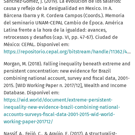
Sanchez-Gomez, J. (2019). La evolucion de los salários:
causa y reflejo de la desigualidad en Mexico. In A.
Bárcena Ibarra y R. Cordera Campos (Coords.). Memoria
del seminario UNAM-CEPAL Cambio de Época. América
Latina frente a la hora de la igualdad: avances,
retrocessos y desafios (cap. VI, pp. 47-67). Ciudad de
México: CEPAL. Disponível em:
https://repositorio.cepal.org/bitstream/handle/11362/44800/1/S1900813_es.pdf
Morgan, M. (2018). Falling inequality beneath extreme and
persistent concentration: new evidence for Brazil
combining national account, survey and fiscal data, 2001-
2015. [WID Working Paper n. 2017/12], Wealth and Income
Database. Disponível em:
https://wid.world/document/extreme-persistent-
inequality-new-evidence-brazil-combining-national-
accounts-surveys-fiscal-data-2001-2015-wid-world-
working-paper-201712/
Nassif, A., Feijó, C., & Araújo, E. (2017). A structuralist-