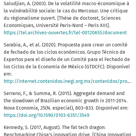
Saludjian, A. (2003). De la volatilité macro-économique à
la vulnérabilité sociale: le cas du Mercosur. Une critique
du régionalisme ouvert. [Thèse de doctorat, Sciences
Economiques, Université Paris-Nord – Paris XIII].
https://tel.archives-ouvertes.fr/tel-00120655/document
Sarabia, A., et al. (2020). Propuesta para crear un comité
de fechado de los ciclos económicos. Grupo Técnico de
Expertos para el diseño de un Comité para el Fechado de
los Ciclos de la Economía de México (GTDCFC). Disponível
em:
http://internet.contenidos.inegi.org.mx/contenidos/productos/prod_serv/contenidos/espanol/bvinegi/productos/nueva_estruc/promo/GTDCFC_2020.pdf
Serrano, F., & Summa, R. (2015). Aggregate demand and
the slowdown of Brazilian economic growth in 2011-2014.
Nova Economia, 25(N. especial), 803–833. Disponível em:
https://doi.org/10.1590/0103-6351/3549
Kennedy, S. (2017, August). The fat tech dragon:
Benchmarking China’s innovation drive. [China Innovation