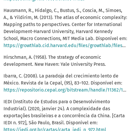
Hausmann, R., Hidalgo, C., Bustus, S., Coscia, M., Simoes,
A., & Yildirim, M. (2013). The atlas of economic complexity:
Mapping paths to perspectives. Center for International
Development-Harvard University, Harvard Kennedy
School, Macro Connections, MIT Media Lab. Disponível em:
https://growthlab.cid.harvard.edu/files/growthlab/files/atlas_2013_part1.pdf
Hirschman, A. (1958). The strategy of economic
development. New Haven: Yale University Press.
Ibarra, C. (2008). La paradoja del crecimiento lento de
México. Revista de la Cepal, (95), 83–102. Disponível em:
https://repositorio.cepal.org/bitstream/handle/11362/11254/1/095083102_es.pdf
IEDI (Instituto de Estudos para o Desenvolvimento
Industrial). (2020, janvier 24). A complexidade das
exportações brasileiras e a concorrência da China. [Carta
IEDI n. 972], São Paulo, Brasil. Disponível em:
https://iedi.org.br/cartas/carta_iedi_n_972.html