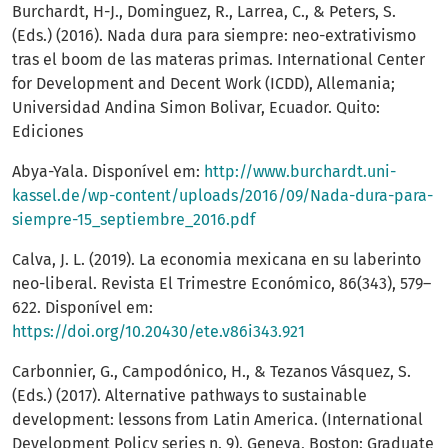
Burchardt, H-J., Dominguez, R., Larrea, C., & Peters, S.
(Eds.) (2016). Nada dura para siempre: neo-extrativismo
tras el boom de las materas primas. International Center
for Development and Decent Work (ICDD), Allemania;
Universidad Andina Simon Bolivar, Ecuador. Quito:
Ediciones
Abya-Yala. Disponível em:
http://www.burchardt.uni-
kassel.de/wp-content/uploads/2016/09/Nada-dura-para-
siempre-15_septiembre_2016.pdf
Calva, J. L. (2019). La economia mexicana en su laberinto
neo-liberal. Revista El Trimestre Económico, 86(343), 579–
622. Disponível em:
https://doi.org/10.20430/ete.v86i343.921
Carbonnier, G., Campodónico, H., & Tezanos Vásquez, S.
(Eds.) (2017). Alternative pathways to sustainable
development: lessons from Latin America. (International
Development Policy series n. 9). Geneva, Boston: Graduate