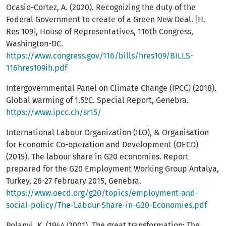
Ocasio-Cortez, A. (2020). Recognizing the duty of the
Federal Government to create of a Green New Deal. [H.
Res 109], House of Representatives, 116th Congress,
Washington-DC.
https://www.congress.gov/116/bills/hres109/BILLS-
116hres109ih.pdf
Intergovernmental Panel on Climate Change (IPCC) (2018).
Global warming of 1.5ºC. Special Report, Genebra.
https://www.ipcc.ch/sr15/
International Labour Organization (ILO), & Organisation
for Economic Co-operation and Development (OECD)
(2015). The labour share in G20 economies. Report
prepared for the G20 Employment Working Group Antalya,
Turkey, 26-27 February 2015, Genebra.
https://www.oecd.org/g20/topics/employment-and-
social-policy/The-Labour-Share-in-G20-Economies.pdf
Polanyi, K. (1944/2001). The great transformation: The