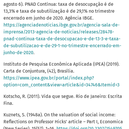
agosto 6). PNAD Contínua: taxa de desocupação é de
13,3% e taxa de subutilização é de 29,1% no trimestre
encerrado em junho de 2020. Agência IBGE.
https://agenciadenoticias.ibge.gov.br/agencia-sala-de-
imprensa/2013-agencia-de-noticias/releases/28478-
pnad-continua-taxa-de-desocupacao-e-de-13-3-e-taxa-
de-subutilizacao-e-de-29-1-no-trimestre-encerrado-em-
junho-de-2020
.
Instituto de Pesquisa Econômica Aplicada (IPEA) (2019).
Carta de Conjuntura, (42), Brasília.
https://www.ipea.gov.br/portal/index.php?
option=com_content&view=article&id=34746&Itemid=3
Kotscho, R. (2011). Vida que segue. Rio de Janeiro: Escrita
Fina.
Kuznets, S. (1948a). On the valuation of social income:
Reflections on Professor Hicks’ article – Part I, Economica
(New Series), 15(57), 1–16.
https://doi.org/10.2307/2549705