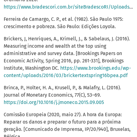
https://www.bradescori.com.br/siteBradescoRI/Uploads/ModArquivos/2166/2166_1_Proposta%20AGO_2020%20consolidada1.pdf
Ferreira de Camargo, C. P., et al. (1982). São Paulo 1975:
crescimento e pobreza. São Paulo: Edições Loyola.
Brickers, J, Henriques, A., Krimell, J., & Sabelaus, J. (2016).
Measuring income and wealth at the top using
administrative and survey data. [Brookings Papers on
Economic Activity, Spring 2016, pp. 261-331], Brookings
Institute, Washington DC.
https://www.brookings.edu/wp-
content/uploads/2016/03/brickertextspring16bpea.pdf
Brinca, P., Holter, H. A., Krusell, P., & Malafry, L. (2016).
Journal of Monetary Economics, 77(C), 53–69.
https://doi.org/10.1016/j.jmoneco.2015.09.005
Comissão Europeia (2020, maio 27). A hora da Europa:
Reparar os danos e preparar o futuro para a próxima
geração. [Comunicado de Imprensa, IP/20/940], Bruxelas,
Bélgica.