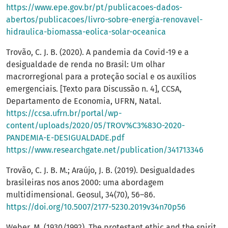
https://www.epe.gov.br/pt/publicacoes-dados-
abertos/publicacoes/livro-sobre-energia-renovavel-
hidraulica-biomassa-eolica-solar-oceanica
Trovão, C. J. B. (2020). A pandemia da Covid-19 e a
desigualdade de renda no Brasil: Um olhar
macrorregional para a proteção social e os auxílios
emergenciais. [Texto para Discussão n. 4], CCSA,
Departamento de Economia, UFRN, Natal.
https://ccsa.ufrn.br/portal/wp-
content/uploads/2020/05/TROV%C3%83O-2020-
PANDEMIA-E-DESIGUALDADE.pdf
https://www.researchgate.net/publication/341713346
Trovão, C. J. B. M.; Araújo, J. B. (2019). Desigualdades
brasileiras nos anos 2000: uma abordagem
multidimensional. Geosul, 34(70), 56–86.
https://doi.org/10.5007/2177-5230.2019v34n70p56
Weber, M. (1930/1992). The protestant ethic and the spirit