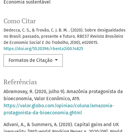
Economia sustentável
Como Citar
Dedecca, C. S., & Trovão, C. J. B. M. . (2020). Sobre desigualdades
no Brasil: passado, presente e futuro.
RBEST Revista Brasileira
De Economia Social E Do Trabalho
,
2
(00), e020015.
https://doi.org/10.20396/rbest.v2i00.14825
Formatos de Citação
Referências
Abramovay, R. (2020, julho 9). Amazônia protagonista da
bioeconomia, Valor Econômico, A19.
https://valor.globo.com/opiniao/coluna/amazonia-
protagonista-da-bioeconomia.ghtml
Advani, A., & Summers, A. (2020). Capital gains and UK
inequality. [WID.world Working Paper n. 2020/09], World