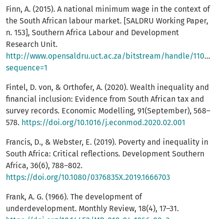
Finn, A. (2015). A national minimum wage in the context of
the South African labour market. [SALDRU Working Paper,
n. 153], Southern Africa Labour and Development
Research Unit.
http://www.opensaldru.uct.ac.za/bitstream/handle/11090/
sequence=1
Fintel, D. von, & Orthofer, A. (2020). Wealth inequality and
financial inclusion: Evidence from South African tax and
survey records. Economic Modelling, 91(September), 568–
578.
https://doi.org/10.1016/j.econmod.2020.02.001
Francis, D., & Webster, E. (2019). Poverty and inequality in
South Africa: Critical reflections. Development Southern
Africa, 36(6), 788–802.
https://doi.org/10.1080/0376835X.2019.1666703
Frank, A. G. (1966). The development of
underdevelopment. Monthly Review, 18(4), 17–31.