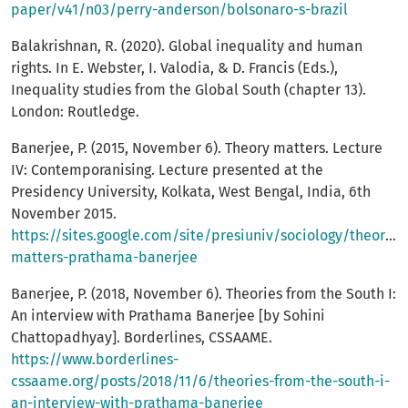
paper/v41/n03/perry-anderson/bolsonaro-s-brazil
Balakrishnan, R. (2020). Global inequality and human
rights. In E. Webster, I. Valodia, & D. Francis (Eds.),
Inequality studies from the Global South (chapter 13).
London: Routledge.
Banerjee, P. (2015, November 6). Theory matters. Lecture
IV: Contemporanising. Lecture presented at the
Presidency University, Kolkata, West Bengal, India, 6th
November 2015.
https://sites.google.com/site/presiuniv/sociology/theory-
matters-prathama-banerjee
Banerjee, P. (2018, November 6). Theories from the South I:
An interview with Prathama Banerjee [by Sohini
Chattopadhyay]. Borderlines, CSSAAME.
https://www.borderlines-
cssaame.org/posts/2018/11/6/theories-from-the-south-i-
an-interview-with-prathama-banerjee