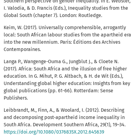
Southern perspective on gender inequality. In E. Webster,
I. Valodia, & D. Francis (Eds.), Inequality studies from the
Global South (chapter 7). London: Routledge.
Keim, W. (2017). Universally comprehensible, arrogantly
local: South African labour studies from the apartheid era
into the new millennium. Paris: Éditions des Archives
Contemporaines.
Langa P., Wangenge-Ouma G., Jungblut J., & Cloete N.
(2017). Africa: South Africa and the illusion of free higher
education. In G. Mihut, P. G. Altbach, & H. de Wit (Eds.),
Understanding global higher education: Insights from key
global publications (pp. 61-66). Rotterdam: Sense
Publishers.
Leibbrandt, M., Finn, A., & Woolard, I. (2012). Describing
and decomposing post-apartheid income inequality in
South Africa. Development Southern Africa, 29(1), 19–34.
https://doi.org/10.1080/0376835X.2012.645639