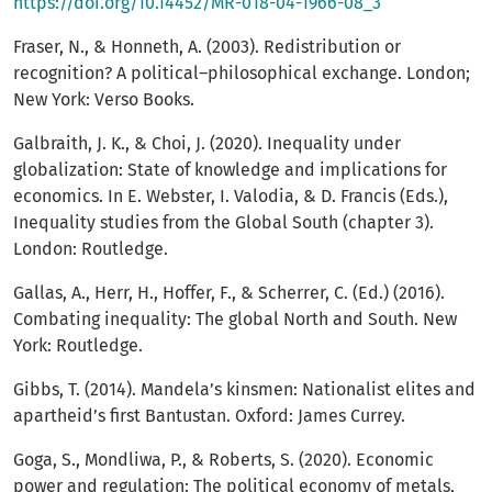
https://doi.org/10.14452/MR-018-04-1966-08_3
Fraser, N., & Honneth, A. (2003). Redistribution or
recognition? A political–philosophical exchange. London;
New York: Verso Books.
Galbraith, J. K., & Choi, J. (2020). Inequality under
globalization: State of knowledge and implications for
economics. In E. Webster, I. Valodia, & D. Francis (Eds.),
Inequality studies from the Global South (chapter 3).
London: Routledge.
Gallas, A., Herr, H., Hoffer, F., & Scherrer, C. (Ed.) (2016).
Combating inequality: The global North and South. New
York: Routledge.
Gibbs, T. (2014). Mandela’s kinsmen: Nationalist elites and
apartheid’s first Bantustan. Oxford: James Currey.
Goga, S., Mondliwa, P., & Roberts, S. (2020). Economic
power and regulation: The political economy of metals,