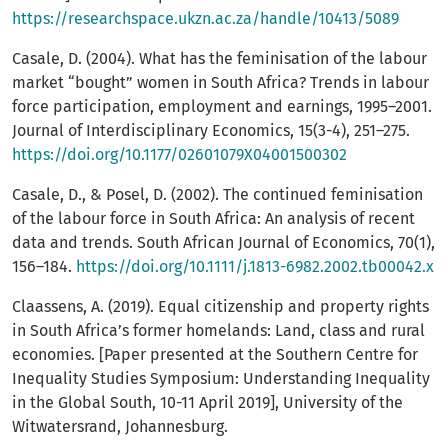
https://researchspace.ukzn.ac.za/handle/10413/5089
Casale, D. (2004). What has the feminisation of the labour
market “bought” women in South Africa? Trends in labour
force participation, employment and earnings, 1995–2001.
Journal of Interdisciplinary Economics, 15(3-4), 251–275.
https://doi.org/10.1177/02601079X04001500302
Casale, D., & Posel, D. (2002). The continued feminisation
of the labour force in South Africa: An analysis of recent
data and trends. South African Journal of Economics, 70(1),
156–184.
https://doi.org/10.1111/j.1813-6982.2002.tb00042.x
Claassens, A. (2019). Equal citizenship and property rights
in South Africa’s former homelands: Land, class and rural
economies. [Paper presented at the Southern Centre for
Inequality Studies Symposium: Understanding Inequality
in the Global South, 10-11 April 2019], University of the
Witwatersrand, Johannesburg.