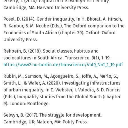
Piketty, T. (2014). Capital in the twenty-first century.
Cambridge, MA: Harvard University Press.
Posel, D. (2014). Gender inequality. In H. Bhorat, A. Hirsch,
R. Kanbur, & M. Ncube (Eds.), The Oxford companion to the
Economics of South Africa (chapter 39). Oxford: Oxford
University Press.
Rehbein, B. (2018). Social classes, habitus and
sociocultures in South Africa. Transcience, 9(1), 1–19.
https://www2.hu-berlin.de/transcience/Vol9_No1_1_19.pdf
Rubin, M., Samson, M., Açougueiro, S., Joffe, A., Merlo, S.,
Smith, L., & Wafer, A. (2020). Investigating infrastructures
of urban inequality. In E. Webster, I. Valodia, & D. Francis
(Eds.), Inequality studies from the Global South (chapter
9). London: Routledge.
Selwyn, B. (2017). The struggle for development.
Cambridge, UK; Malden, MA: Polity Press.