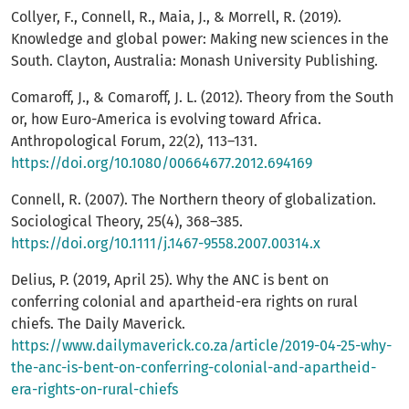
Collyer, F., Connell, R., Maia, J., & Morrell, R. (2019).
Knowledge and global power: Making new sciences in the
South. Clayton, Australia: Monash University Publishing.
Comaroff, J., & Comaroff, J. L. (2012). Theory from the South
or, how Euro-America is evolving toward Africa.
Anthropological Forum, 22(2), 113–131.
https://doi.org/10.1080/00664677.2012.694169
Connell, R. (2007). The Northern theory of globalization.
Sociological Theory, 25(4), 368–385.
https://doi.org/10.1111/j.1467-9558.2007.00314.x
Delius, P. (2019, April 25). Why the ANC is bent on
conferring colonial and apartheid-era rights on rural
chiefs. The Daily Maverick.
https://www.dailymaverick.co.za/article/2019-04-25-why-
the-anc-is-bent-on-conferring-colonial-and-apartheid-
era-rights-on-rural-chiefs