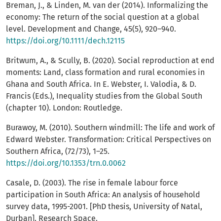
Breman, J., & Linden, M. van der (2014). Informalizing the
economy: The return of the social question at a global
level. Development and Change, 45(5), 920–940.
https://doi.org/10.1111/dech.12115
Britwum, A., & Scully, B. (2020). Social reproduction at end
moments: Land, class formation and rural economies in
Ghana and South Africa. In E. Webster, I. Valodia, & D.
Francis (Eds.), Inequality studies from the Global South
(chapter 10). London: Routledge.
Burawoy, M. (2010). Southern windmill: The life and work of
Edward Webster. Transformation: Critical Perspectives on
Southern Africa, (72/73), 1–25.
https://doi.org/10.1353/trn.0.0062
Casale, D. (2003). The rise in female labour force
participation in South Africa: An analysis of household
survey data, 1995-2001. [PhD thesis, University of Natal,
Durban]. Research Space.