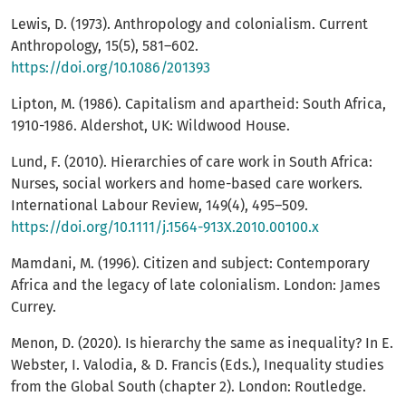
Lewis, D. (1973). Anthropology and colonialism. Current
Anthropology, 15(5), 581–602.
https://doi.org/10.1086/201393
Lipton, M. (1986). Capitalism and apartheid: South Africa,
1910-1986. Aldershot, UK: Wildwood House.
Lund, F. (2010). Hierarchies of care work in South Africa:
Nurses, social workers and home-based care workers.
International Labour Review, 149(4), 495–509.
https://doi.org/10.1111/j.1564-913X.2010.00100.x
Mamdani, M. (1996). Citizen and subject: Contemporary
Africa and the legacy of late colonialism. London: James
Currey.
Menon, D. (2020). Is hierarchy the same as inequality? In E.
Webster, I. Valodia, & D. Francis (Eds.), Inequality studies
from the Global South (chapter 2). London: Routledge.