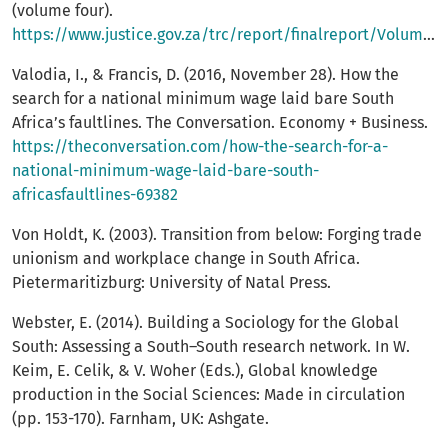
(volume four).
https://www.justice.gov.za/trc/report/finalreport/Volume%204.pdf
Valodia, I., & Francis, D. (2016, November 28). How the
search for a national minimum wage laid bare South
Africa’s faultlines. The Conversation. Economy + Business.
https://theconversation.com/how-the-search-for-a-
national-minimum-wage-laid-bare-south-
africasfaultlines-69382
Von Holdt, K. (2003). Transition from below: Forging trade
unionism and workplace change in South Africa.
Pietermaritizburg: University of Natal Press.
Webster, E. (2014). Building a Sociology for the Global
South: Assessing a South–South research network. In W.
Keim, E. Celik, & V. Woher (Eds.), Global knowledge
production in the Social Sciences: Made in circulation
(pp. 153-170). Farnham, UK: Ashgate.