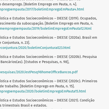
 desemprego. [Boletim Emprego em Pauta, n. 4].
mempregoempauta/2017/boletimEmpregoEmPauta4.html
ística e Estudos Socioeconômicos – DIEESE (2019). Ocupados,
crescimento da subocupação. [Boletim Emprego em Pauta, n.
etimempregoempauta/2019/boletimEmpregoEmPauta12.html
ística e Estudos Socioeconômicos – DIEESE (2020a). Brasil em
 Conjuntura, n. 23].
econjuntura/2020/boletimConjuntura023.html
ística e Estudos Socioeconômicos – DIEESE (2020b). Pesquisa
ancários(as). [Estudos e Pesquisas, n. 98],
epesquisas/2020/estPesq98homeOfficeBancos.pdf
ística e Estudos Socioeconômicos – DIEESE (2020c). Primeiros
 trabalho. [Boletim Emprego em Pauta, n. 15].
mempregoempauta/2020/boletimEmpregoEmPauta15.html
ística e Estudos Socioeconômicos – DIEESE (2021). Condição
 trimestrais Brasil e estados.