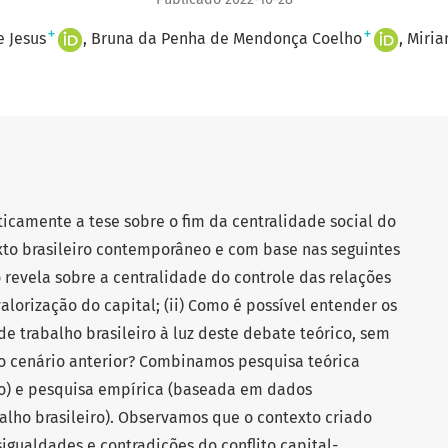
+
+
e Jesus
Bruna da Penha de Mendonça Coelho
Miria
iticamente a tese sobre o fim da centralidade social do
xto brasileiro contemporâneo e com base nas seguintes
o revela sobre a centralidade do controle das relações
alorização do capital; (ii) Como é possível entender os
trabalho brasileiro à luz deste debate teórico, sem
o cenário anterior? Combinamos pesquisa teórica
ho) e pesquisa empírica (baseada em dados
lho brasileiro). Observamos que o contexto criado
igualdades e contradições do conflito capital-