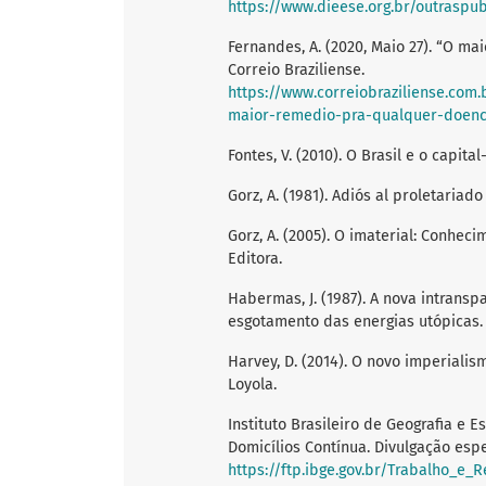
https://www.dieese.org.br/outraspubli
Fernandes, A. (2020, Maio 27). “O ma
Correio Braziliense.
https://www.correiobraziliense.com.
maior-remedio-pra-qualquer-doenca
Fontes, V. (2010). O Brasil e o capita
Gorz, A. (1981). Adiós al proletariado
Gorz, A. (2005). O imaterial: Conheci
Editora.
Habermas, J. (1987). A nova intransp
esgotamento das energias utópicas. 
Harvey, D. (2014). O novo imperialis
Loyola.
Instituto Brasileiro de Geografia e E
Domicílios Contínua. Divulgação espe
https://ftp.ibge.gov.br/Trabalho_e_Rendimento/Pesquisa_Nacional_por_Amostra_de