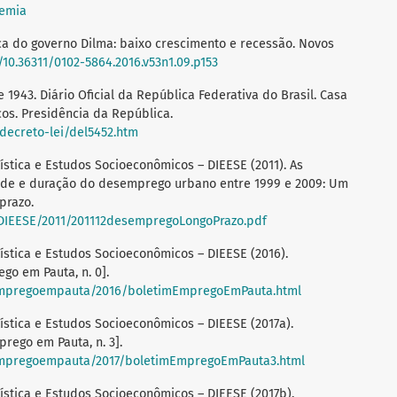
demia
ômica do governo Dilma: baixo crescimento e recessão. Novos
g/10.36311/0102-5864.2016.v53n1.09.p153
 1943. Diário Oficial da República Federativa do Brasil. Casa
icos. Presidência da República.
/decreto-lei/del5452.htm
ística e Estudos Socioeconômicos – DIEESE (2011). As
de e duração do desemprego urbano entre 1999 e 2009: Um
prazo.
aDIEESE/2011/201112desempregoLongoPrazo.pdf
ística e Estudos Socioeconômicos – DIEESE (2016).
go em Pauta, n. 0].
mempregoempauta/2016/boletimEmpregoEmPauta.html
ística e Estudos Socioeconômicos – DIEESE (2017a).
rego em Pauta, n. 3].
mempregoempauta/2017/boletimEmpregoEmPauta3.html
ística e Estudos Socioeconômicos – DIEESE (2017b).