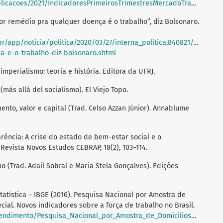
cacoes/2021/IndicadoresPrimeirosTrimestresMercadoTrabalho.html
ior remédio pra qualquer doença é o trabalho”, diz Bolsonaro.
br/app/noticia/politica/2020/03/27/interna_politica,840821/o-
-e-o-trabalho-diz-bolsonaro.shtml
l-imperialismo: teoria e história. Editora da UFRJ.
 (más allá del socialismo). El Viejo Topo.
mento, valor e capital (Trad. Celso Azzan Júnior). Annablume
arência: A crise do estado de bem-estar social e o
Revista Novos Estudos CEBRAP, 18(2), 103–114.
mo (Trad. Adail Sobral e Maria Stela Gonçalves). Edições
statística – IBGE (2016). Pesquisa Nacional por Amostra de
cial. Novos indicadores sobre a força de trabalho no Brasil.
_Domicilios_continua/Trimestral/Novos_Indicadores_Sobre_a_Forca_de_Trabalho/pnadc_201201_201602_trimestre_novos_indicadores.pdf