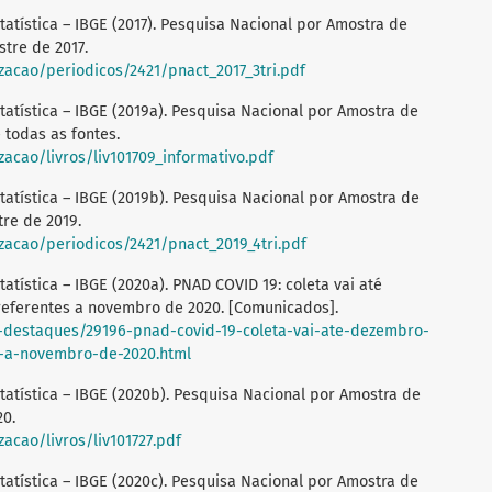
statística – IBGE (2017). Pesquisa Nacional por Amostra de
stre de 2017.
lizacao/periodicos/2421/pnact_2017_3tri.pdf
Estatística – IBGE (2019a). Pesquisa Nacional por Amostra de
 todas as fontes.
izacao/livros/liv101709_informativo.pdf
Estatística – IBGE (2019b). Pesquisa Nacional por Amostra de
tre de 2019.
lizacao/periodicos/2421/pnact_2019_4tri.pdf
statística – IBGE (2020a). PNAD COVID 19: coleta vai até
eferentes a novembro de 2020. [Comunicados].
l-destaques/29196-pnad-covid-19-coleta-vai-ate-dezembro-
s-a-novembro-de-2020.html
Estatística – IBGE (2020b). Pesquisa Nacional por Amostra de
20.
izacao/livros/liv101727.pdf
Estatística – IBGE (2020c). Pesquisa Nacional por Amostra de