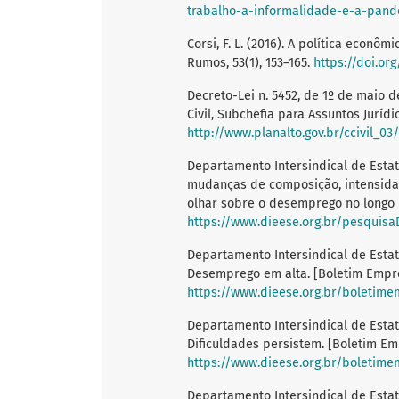
trabalho-a-informalidade-e-a-pan
Corsi, F. L. (2016). A política econ
Rumos, 53(1), 153–165.
https://doi.or
Decreto-Lei n. 5452, de 1º de maio de
Civil, Subchefia para Assuntos Juríd
http://www.planalto.gov.br/ccivil_03
Departamento Intersindical de Estat
mudanças de composição, intensida
olhar sobre o desemprego no longo 
https://www.dieese.org.br/pesquis
Departamento Intersindical de Estat
Desemprego em alta. [Boletim Empre
https://www.dieese.org.br/boleti
Departamento Intersindical de Estat
Dificuldades persistem. [Boletim Emp
https://www.dieese.org.br/boleti
Departamento Intersindical de Estat