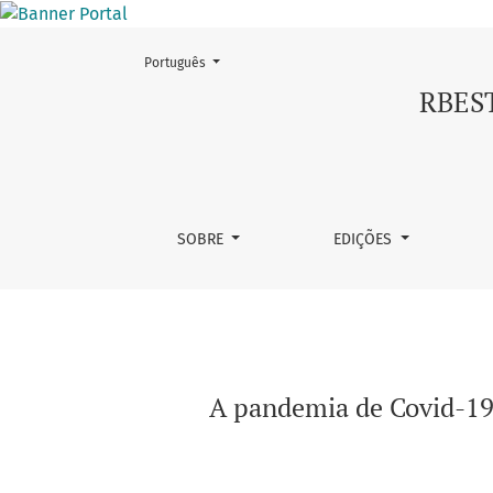
Mudar o idioma. O atual é:
Português
A pandemia de Covid-19 e a centralidade do t
RBEST
SOBRE
EDIÇÕES
A pandemia de Covid-19 e