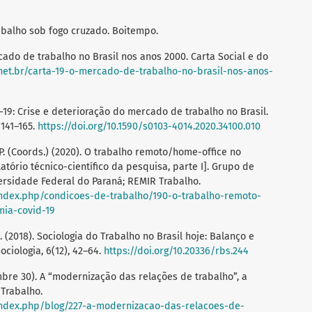
rabalho sob fogo cruzado. Boitempo.
mercado de trabalho no Brasil nos anos 2000. Carta Social e do
.net.br/carta-19-o-mercado-de-trabalho-no-brasil-nos-anos-
d-19: Crise e deterioração do mercado de trabalho no Brasil.
 141–165.
https://doi.org/10.1590/s0103-4014.2020.34100.010
 A. P. (Coords.) (2020). O trabalho remoto/home-office no
tório técnico-científico da pesquisa, parte I]. Grupo de
ersidade Federal do Paraná; REMIR Trabalho.
index.php/condicoes-de-trabalho/190-o-trabalho-remoto-
ia-covid-19
 A. (2018). Sociologia do Trabalho no Brasil hoje: Balanço e
ociologia, 6(12), 42–64.
https://doi.org/10.20336/rbs.244
embre 30). A “modernização das relações de trabalho”, a
Trabalho.
index.php/blog/227-a-modernizacao-das-relacoes-de-