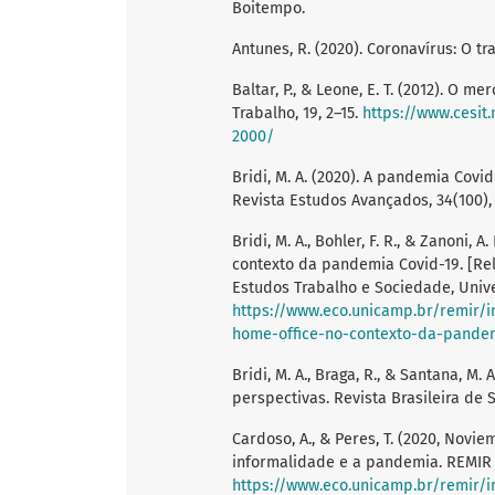
Boitempo.
Antunes, R. (2020). Coronavírus: O t
Baltar, P., & Leone, E. T. (2012). O 
Trabalho, 19, 2–15.
https://www.cesit
2000/
Bridi, M. A. (2020). A pandemia Covi
Revista Estudos Avançados, 34(100),
Bridi, M. A., Bohler, F. R., & Zanoni,
contexto da pandemia Covid-19. [Rela
Estudos Trabalho e Sociedade, Univ
https://www.eco.unicamp.br/remir/
home-office-no-contexto-da-pandem
Bridi, M. A., Braga, R., & Santana, M.
perspectivas. Revista Brasileira de S
Cardoso, A., & Peres, T. (2020, Novi
informalidade e a pandemia. REMIR 
https://www.eco.unicamp.br/remir/