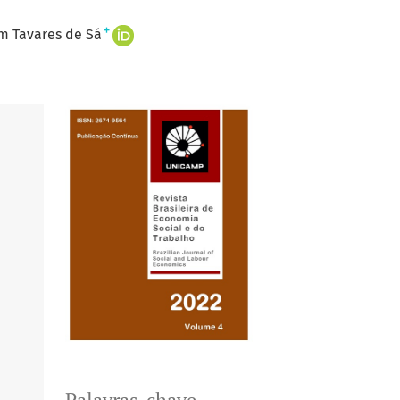
+
m Tavares de Sá
Palavras-chave