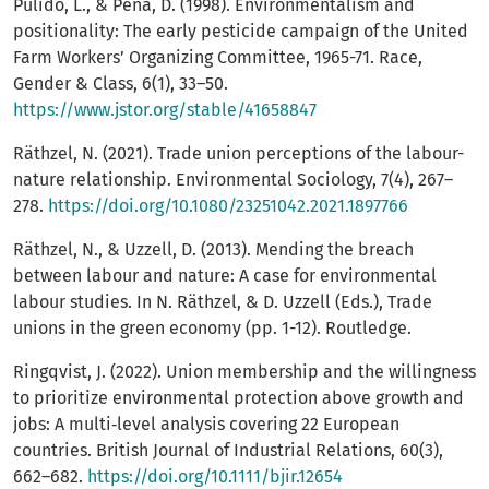
Pulido, L., & Peña, D. (1998). Environmentalism and
positionality: The early pesticide campaign of the United
Farm Workers’ Organizing Committee, 1965-71. Race,
Gender & Class, 6(1), 33–50.
https://www.jstor.org/stable/41658847
Räthzel, N. (2021). Trade union perceptions of the labour-
nature relationship. Environmental Sociology, 7(4), 267–
278.
https://doi.org/10.1080/23251042.2021.1897766
Räthzel, N., & Uzzell, D. (2013). Mending the breach
between labour and nature: A case for environmental
labour studies. In N. Räthzel, & D. Uzzell (Eds.), Trade
unions in the green economy (pp. 1-12). Routledge.
Ringqvist, J. (2022). Union membership and the willingness
to prioritize environmental protection above growth and
jobs: A multi‐level analysis covering 22 European
countries. British Journal of Industrial Relations, 60(3),
662–682.
https://doi.org/10.1111/bjir.12654