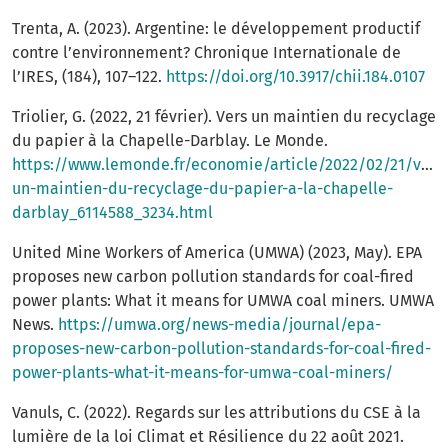
Trenta, A. (2023). Argentine: le développement productif
contre l’environnement? Chronique Internationale de
l’IRES, (184), 107–122.
https://doi.org/10.3917/chii.184.0107
Triolier, G. (2022, 21 février). Vers un maintien du recyclage
du papier à la Chapelle-Darblay. Le Monde.
https://www.lemonde.fr/economie/article/2022/02/21/vers
un-maintien-du-recyclage-du-papier-a-la-chapelle-
darblay_6114588_3234.html
United Mine Workers of America (UMWA) (2023, May). EPA
proposes new carbon pollution standards for coal-fired
power plants: What it means for UMWA coal miners. UMWA
News.
https://umwa.org/news-media/journal/epa-
proposes-new-carbon-pollution-standards-for-coal-fired-
power-plants-what-it-means-for-umwa-coal-miners/
Vanuls, C. (2022). Regards sur les attributions du CSE à la
lumière de la loi Climat et Résilience du 22 août 2021.