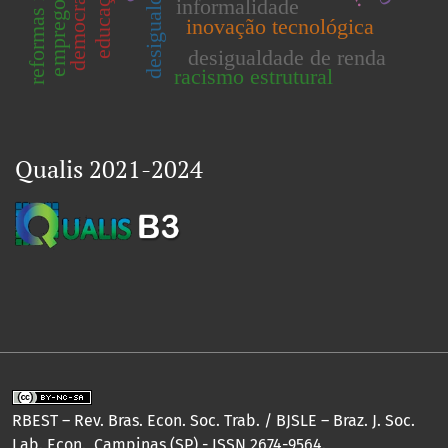
democracia
educação
informalidade
inovação tecnológica
desigualdade de renda
racismo estrutural
Qualis 2021-2024
RBEST – Rev. Bras. Econ. Soc. Trab. / BJSLE – Braz. J. Soc.
Lab. Econ., Campinas (SP) - ISSN 2674-9564.