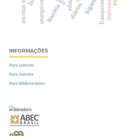
escritas ordinárias
higienista
anarquismo
franquismo
diários
história
INFORMAÇÕES
Para Leitores
Para Autores
Para Bibliotecários