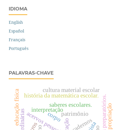
IDIOMA
English
Español
Français
Português
PALAVRAS-CHAVE
cultura material escolar
educação física
história da matemática escolar.
manuais preparatórios.
saberes escolares.
expropriação
interpretação
acervos pessoais
corpo
patrimônio
cadernos
educação
livros