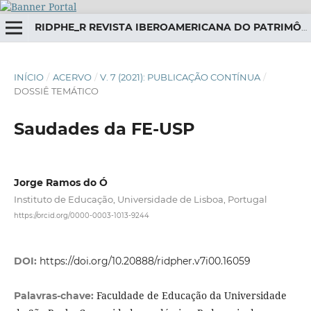
RIDPHE_R REVISTA IBEROAMERICANA DO PATRIMÔNIO HISTÓRICO-EDUCATIVO
INÍCIO
/
ACERVO
/
V. 7 (2021): PUBLICAÇÃO CONTÍNUA
/
DOSSIÊ TEMÁTICO
Saudades da FE-USP
Jorge Ramos do Ó
Instituto de Educação, Universidade de Lisboa, Portugal
https://orcid.org/0000-0003-1013-9244
DOI:
https://doi.org/10.20888/ridpher.v7i00.16059
Faculdade de Educação da Universidade
Palavras-chave: