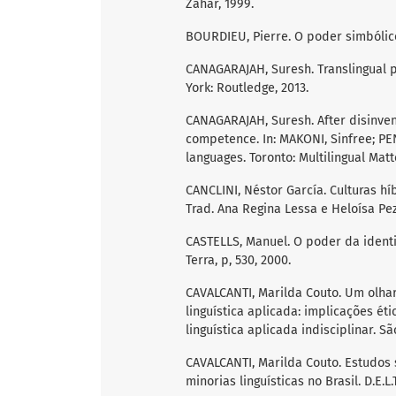
Zahar, 1999.
BOURDIEU, Pierre. O poder simbólico
CANAGARAJAH, Suresh. Translingual p
York: Routledge, 2013.
CANAGARAJAH, Suresh. After disinven
competence. In: MAKONI, Sinfree; PEN
languages. Toronto: Multilingual Matte
CANCLINI, Néstor García. Culturas hí
Trad. Ana Regina Lessa e Heloísa Pez
CASTELLS, Manuel. O poder da identid
Terra, p, 530, 2000.
CAVALCANTI, Marilda Couto. Um olh
linguística aplicada: implicações étic
linguística aplicada indisciplinar. Sã
CAVALCANTI, Marilda Couto. Estudos
minorias linguísticas no Brasil. D.E.L.T.