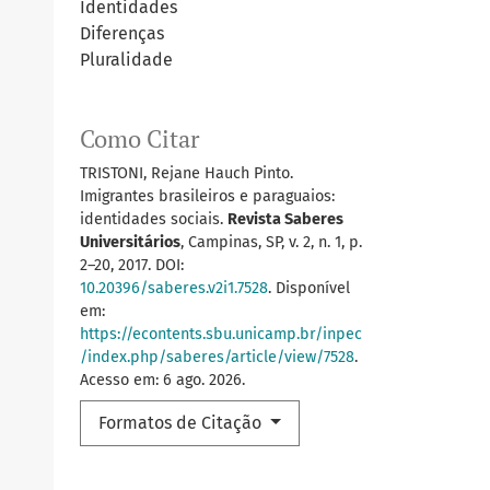
Identidades
Diferenças
Pluralidade
Como Citar
TRISTONI, Rejane Hauch Pinto.
Imigrantes brasileiros e paraguaios:
identidades sociais.
Revista Saberes
Universitários
, Campinas, SP, v. 2, n. 1, p.
2–20, 2017. DOI:
10.20396/saberes.v2i1.7528
. Disponível
em:
https://econtents.sbu.unicamp.br/inpec
/index.php/saberes/article/view/7528
.
Acesso em: 6 ago. 2026.
Formatos de Citação