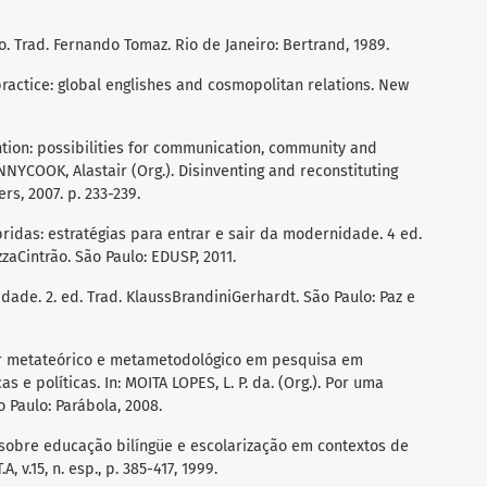
. Trad. Fernando Tomaz. Rio de Janeiro: Bertrand, 1989.
ractice: global englishes and cosmopolitan relations. New
tion: possibilities for communication, community and
NYCOOK, Alastair (Org.). Disinventing and reconstituting
rs, 2007. p. 233-239.
bridas: estratégias para entrar e sair da modernidade. 4 ed.
zaCintrão. São Paulo: EDUSP, 2011.
ade. 2. ed. Trad. KlaussBrandiniGerhardt. São Paulo: Paz e
ar metateórico e metametodológico em pesquisa em
as e políticas. In: MOITA LOPES, L. P. da. (Org.). Por uma
o Paulo: Parábola, 2008.
 sobre educação bilíngüe e escolarização em contextos de
A, v.15, n. esp., p. 385-417, 1999.