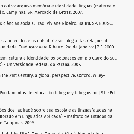
do outro: arquivo memória e identidade: línguas (materna e
ção. Campinas, SP: Mercado de Letras, 2007.
 ciências sociais. Trad. Viviane Ribeiro. Bauru, SP: EDUSC,
estabelecidos e os outsiders: sociologia das relações de
idade. Tradução: Vera Ribeiro. Rio de Janeiro: J.Z.E. 2000.
em, cultura e identidade: os poloneses em Rio Claro do Sul.
o) - Universidade Federal do Paraná, 2007.
n the 21st Century: a global perspective: Oxford: Wiley-
. Fundamentos de educación bilingüe y bilinguismo. [S.l.]: Ed.
ões dos Tapirapé sobre sua escola e as línguasfaladas na
utorado em Linguística Aplicada) – Instituto de Estudos da
e Campinas, 2009.
dade? In: SILVA, Tomaz Tadeu da. (Org.). Identidade e