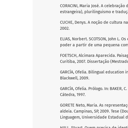
CORACINI, Maria José. A celebração 
estrangeira), plurilinguismo e tradu
CUCHE, Denys. A noção de cultura nas
2002.
ELIAS, Norbert. SCOTSON, John L. Os 
poder a partir de uma pequena comun
FOETSCH, Alcimara Aparecida. Paisag
Curitiba, 2007. Dissertação (Mestrad
GARCÍA, Ofelia. Bilingual education i
Blackwell, 2009.
GARCÍA, Ofelia. Prólogo. In: BAKER, C
Cátedra, 1997.
GORETE Neto, Maria. As representaç
aldeia. Campinas, SP, 2009. Tese (Do
Linguagem, Universidade Estadual d
HALL, Stuart. Quem precisa de identi