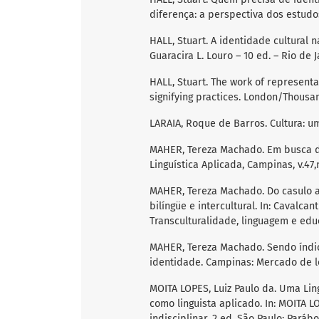
diferença: a perspectiva dos estudos 
HALL, Stuart. A identidade cultural
Guaracira L. Louro – 10 ed. – Rio de 
HALL, Stuart. The work of representat
signifying practices. London/Thousan
LARAIA, Roque de Barros. Cultura: um
MAHER, Tereza Machado. Em busca do
Linguística Aplicada, Campinas, v.47,n
MAHER, Tereza Machado. Do casulo 
bilíngüe e intercultural. In: Cavalcan
Transculturalidade, linguagem e edu
MAHER, Tereza Machado. Sendo índio 
identidade. Campinas: Mercado de le
MOITA LOPES, Luiz Paulo da. Uma Lin
como linguista aplicado. In: MOITA LO
indisciplinar. 2 ed. São Paulo: Parábo