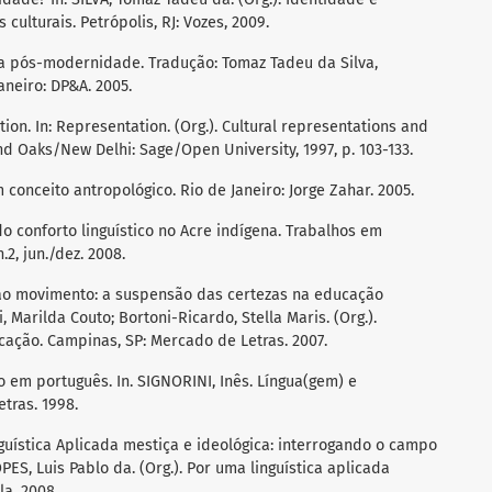
culturais. Petrópolis, RJ: Vozes, 2009.
 na pós-modernidade. Tradução: Tomaz Tadeu da Silva,
Janeiro: DP&A. 2005.
ion. In: Representation. (Org.). Cultural representations and
d Oaks/New Delhi: Sage/Open University, 1997, p. 103-133.
 conceito antropológico. Rio de Janeiro: Jorge Zahar. 2005.
 conforto linguístico no Acre indígena. Trabalhos em
.2, jun./dez. 2008.
ao movimento: a suspensão das certezas na educação
ti, Marilda Couto; Bortoni-Ricardo, Stella Maris. (Org.).
cação. Campinas, SP: Mercado de Letras. 2007.
em português. In. SIGNORINI, Inês. Língua(gem) e
tras. 1998.
guística Aplicada mestiça e ideológica: interrogando o campo
PES, Luis Pablo da. (Org.). Por uma linguística aplicada
la, 2008.