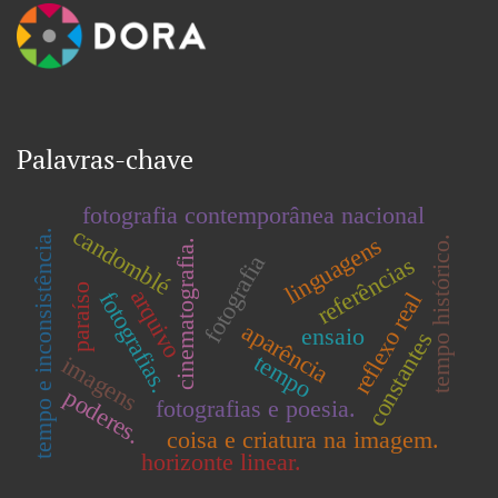
Palavras-chave
fotografia contemporânea nacional
candomblé
tempo e inconsistência.
linguagens
tempo histórico.
cinematografia.
fotografia
referências
paraíso
arquivo
fotografias.
reflexo real
aparência
ensaio
constantes
tempo
imagens
poderes.
fotografias e poesia.
coisa e criatura na imagem.
horizonte linear.