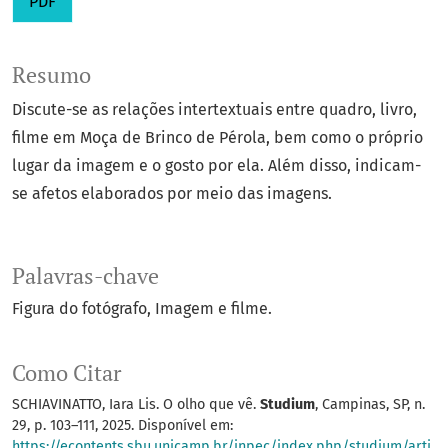
PDF
Resumo
Discute-se as relações intertextuais entre quadro, livro,
filme em Moça de Brinco de Pérola, bem como o próprio
lugar da imagem e o gosto por ela. Além disso, indicam-
se afetos elaborados por meio das imagens.
Palavras-chave
Figura do fotógrafo
Imagem e filme.
Como Citar
SCHIAVINATTO, Iara Lis. O olho que vê.
Studium
, Campinas, SP, n.
29, p. 103–111, 2025. Disponível em:
https://econtents.sbu.unicamp.br/inpec/index.php/studium/arti