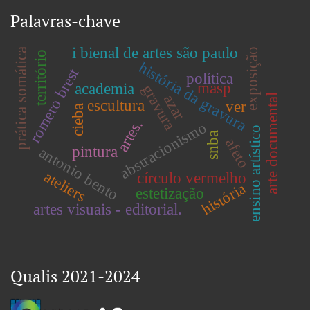
Palavras-chave
i bienal de artes são paulo
exposição
prática somática
território
história da gravura
romero brest
política
masp
academia
gravura
azar
arte documental
escultura
ver
cieba
artes.
abstracionismo
ensino artístico
snba
afeto
pintura
antonio bento
ateliers
círculo vermelho
história
estetização
artes visuais - editorial.
Qualis 2021-2024