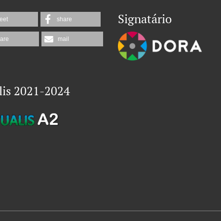
Signatário
eet
share
are
mail
lis 2021-2024