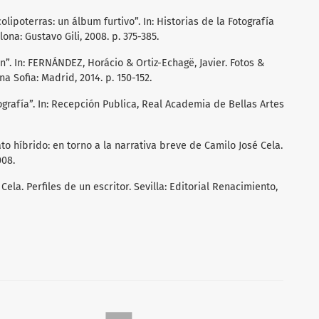
olipoterras: un álbum furtivo”. In: Historias de la Fotografía
ona: Gustavo Gili, 2008. p. 375-385.
n”. In: FERNÁNDEZ, Horácio & Ortiz-Echagë, Javier. Fotos &
a Sofia: Madrid, 2014. p. 150-152.
grafía”. In: Recepción Publica, Real Academia de Bellas Artes
to híbrido: en torno a la narrativa breve de Camilo José Cela.
008.
ela. Perfiles de un escritor. Sevilla: Editorial Renacimiento,