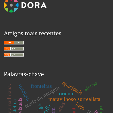
Artigos mais recentes
Palavras-chave
siveva
opacidade
fronteiras
medium
obra nadiriana.
teoria da imagem
oriente
maravilhoso surrealista
artes
belo
lgbt
kant