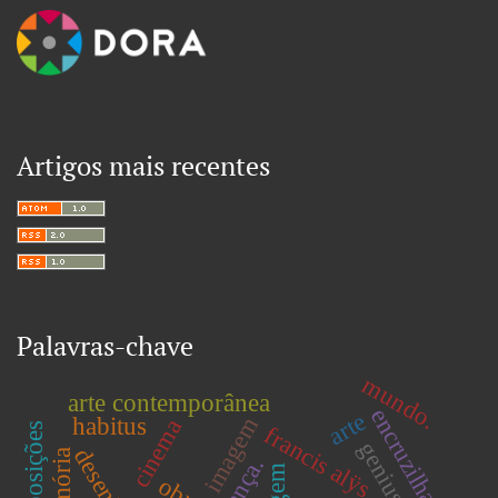
Artigos mais recentes
Palavras-chave
mundo.
arte contemporânea
encruzilhada
arte
imagem
habitus
cinema
sobreposições
francis alÿs
genius lock
desenho
obra