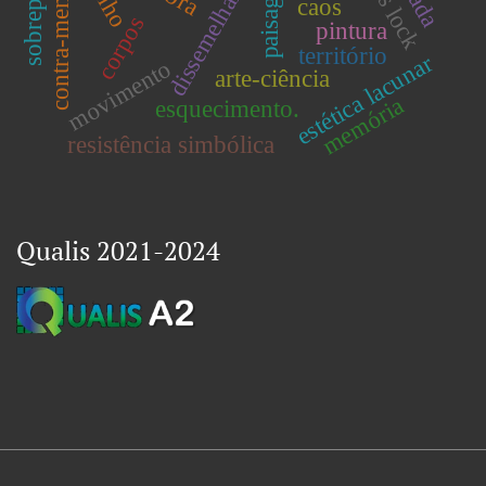
contra-memória
dissemelhança.
paisagem
caos
corpos
pintura
território
estética lacunar
movimento
arte-ciência
memória
esquecimento.
resistência simbólica
Qualis 2021-2024