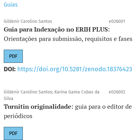
Ano de fundação
: 2016
Guias
E-ISSN
: 2526-6306
Título abreviado
: Bol. Tec. PPEC
Gildenir Carolino Santos
e026001
Guia para Indexação no ERIH PLUS
:
E-mail
:
ppec@unicamp.br
Orientações para submissão, requisitos e fases
Unidade
:
SBU/PPEC
PDF
DOI:
https://doi.org/10.5281/zenodo.18376423
Gildenir Carolino Santos; Karina Gama Cubas da
e026002
Silva
Turnitin originalidade
: guia para o editor de
periódicos
PDF