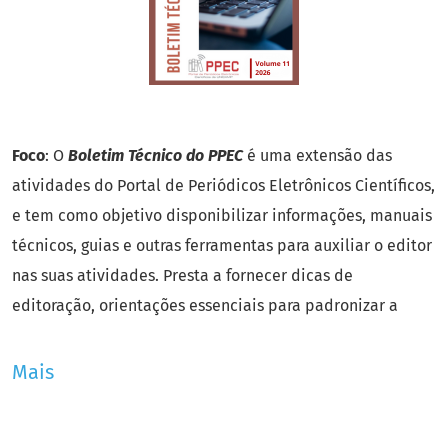
Foco
: O
Boletim Técnico do PPEC
é uma extensão das
atividades do Portal de Periódicos Eletrônicos Científicos,
e tem como objetivo disponibilizar informações, manuais
técnicos, guias e outras ferramentas para auxiliar o editor
nas suas atividades. Presta a fornecer dicas de
editoração, orientações essenciais para padronizar a
publicação e suas entradas de metadados, conciliando às
boas práticas de publicações e seguindo um roteiro
Mais
confiável compartilhado em forma de acesso aberto.
Área do conhecimento
: Ciências Humanas