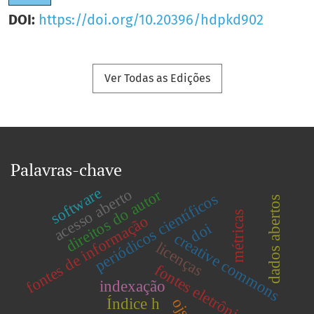
DOI:
https://doi.org/10.20396/hdpkd902
Ver Todas as Edições
Palavras-chave
software
acesso aberto
direitos do autor
periódicos científicos
dados abertos
métricas
fontes de informação
doi
creative commons
licenças
fontes eletrônicas
indexação
ojs
Índice h