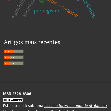
reprodutibilidade
usuários – cadastro
doi
pré-registro
Artigos mais recentes
ISSN 2526-6306
Este site está sob uma
Licença Internacional de Atribuição