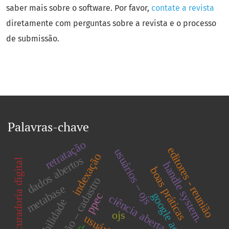
saber mais sobre o software. Por favor,
contate a revista
diretamente com perguntas sobre a revista e o processo
de submissão.
Palavras-chave
retratação
editores - reunião
usuários – ojs
indexação
dados abertos
curadoria digital
handle system.
boas práticas
submissão – cadastro
metabase
google acadêmico
ppec
ciência aberta
ojs