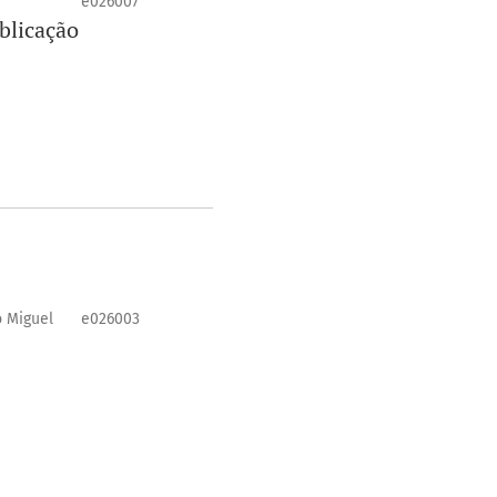
e026007
blicação
o Miguel
e026003