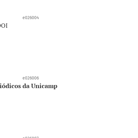
e026004
DOI
e026006
riódicos da Unicamp