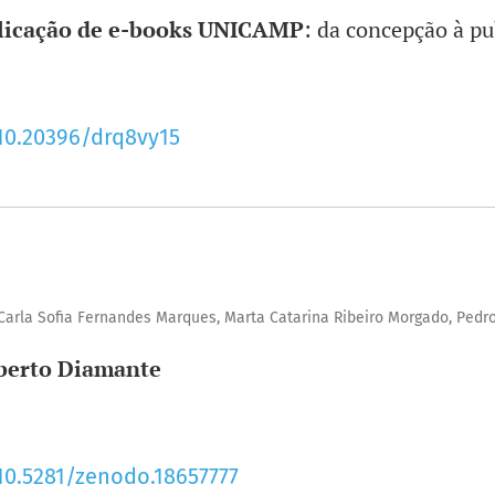
blicação de e-books UNICAMP
: da concepção à pu
/10.20396/drq8vy15
 Carla Sofia Fernandes Marques, Marta Catarina Ribeiro Morgado, Pedr
berto Diamante
/10.5281/zenodo.18657777