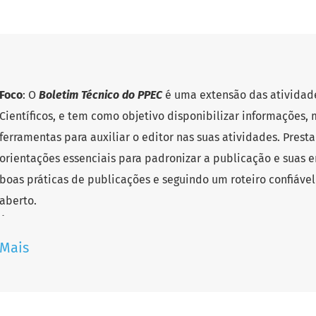
Foco
: O
Boletim Técnico do PPEC
é uma extensão das atividade
Científicos, e tem como objetivo disponibilizar informações, 
ferramentas para auxiliar o editor nas suas atividades. Presta
orientações essenciais para padronizar a publicação e suas 
boas práticas de publicações e seguindo um roteiro confiáv
aberto.
Área do conhecimento
: Ciências Humanas
Ano de fundação
: 2016
Mais
E-ISSN
: 2526-6306
Título abreviado
: Bol. Tec. PPEC
E-mail
:
ppec@unicamp.br