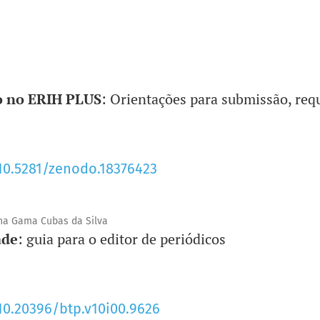
Unidade
:
SBU/PPEC
o no ERIH PLUS
: Orientações para submissão, requ
/10.5281/zenodo.18376423
ina Gama Cubas da Silva
ade
: guia para o editor de periódicos
/10.20396/btp.v10i00.9626