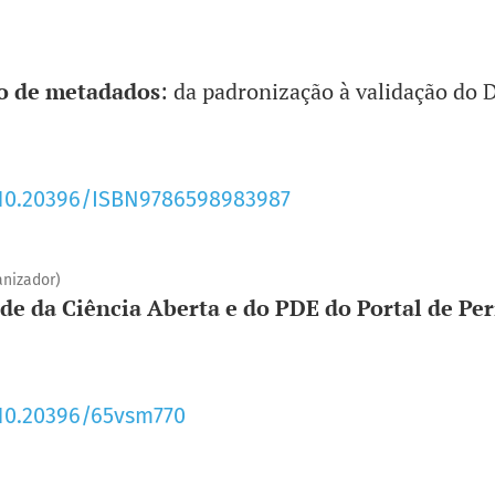
ão de metadados
: da padronização à validação do 
/10.20396/ISBN9786598983987
anizador)
ade da Ciência Aberta e do PDE do Portal de Pe
/10.20396/65vsm770