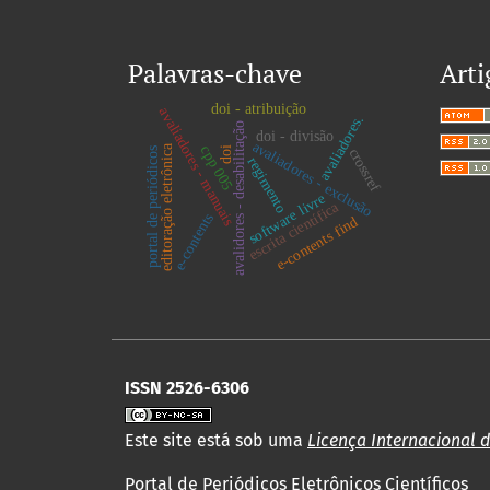
Palavras-chave
Arti
doi - atribuição
avaliadores - manuais
avaliadores.
avalidores - desabilitação
doi - divisão
avaliadores - exclusão
editoração eletrônica
cpp 005
doi
crossref
portal de periódicos
regimento
software livre
escrita científica
e-contents
e-contents find
ISSN 2526-6306
Este site está sob uma
Licença Internacional 
Portal de Periódicos Eletrônicos Científicos