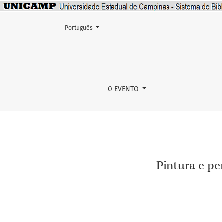
Mudar o idioma. O atual é:
Português
Pintura e pensamento matemático na obra de
O EVENTO
Pintura e p