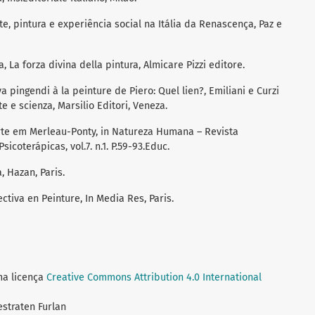
te, pintura e experiência social na Itália da Renascença, Paz e
ca, La forza divina della pintura, Almicare Pizzi editore.
a pingendi à la peinture de Piero: Quel lien?, Emiliani e Curzi
te e scienza, Marsilio Editori, Veneza.
, Arte em Merleau-Ponty, in Natureza Humana – Revista
sicoterápicas, vol.7. n.1. P.59-93.Educ.
, Hazan, Paris.
ectiva en Peinture, In Media Res, Paris.
ma licença
Creative Commons Attribution 4.0 International
estraten Furlan