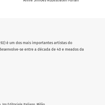
Annie Simões Rozestraten Furlan
492) é um dos mais importantes artistas do
 desenvolve-se entre a década de 40 e meados da
, Ins.Editoriale Italiano, Milão.