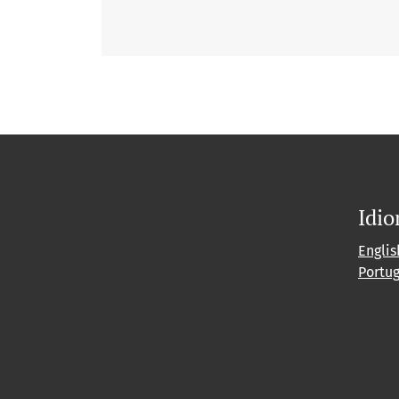
Idi
Englis
Portu