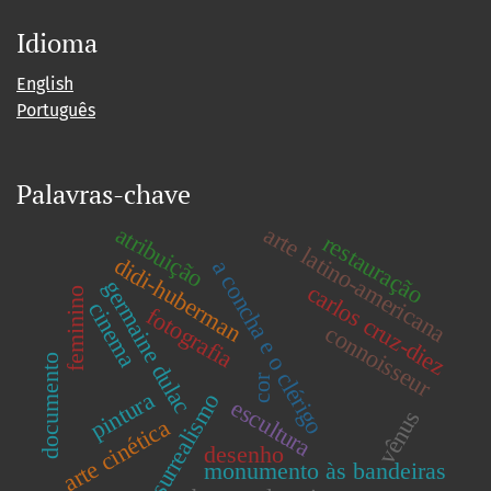
Idioma
English
Português
Palavras-chave
atribuição
arte latino-americana
restauração
didi-huberman
a concha e o clérigo
germaine dulac
carlos cruz-diez
feminino
cinema
fotografia
connoisseur
documento
cor
pintura
surrealismo
escultura
vênus
arte cinética
desenho
monumento às bandeiras