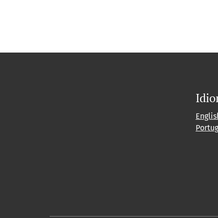
Idi
Englis
Portu