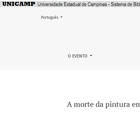
Mudar o idioma. O atual é:
Português
A morte da pintura em questão: João Câmara 
O EVENTO
A morte da pintura e