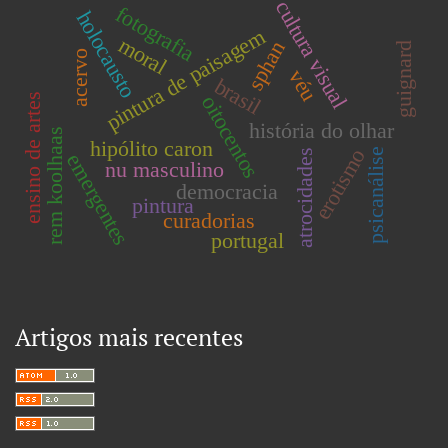
cultura visual
fotografia
holocausto
pintura de paisagem
moral
sphan
guignard
acervo
véu
brasil
ensino de artes
oitocentos
história do olhar
rem koolhaas
hipólito caron
erotismo
psicanálise
atrocidades
emergentes
nu masculino
democracia
pintura
curadorias
portugal
Artigos mais recentes