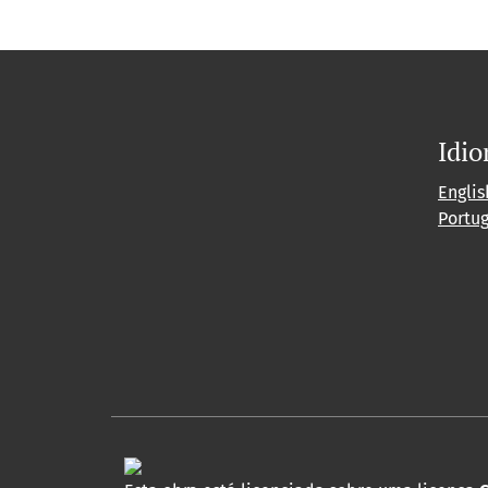
Idi
Englis
Portu