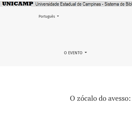
Mudar o idioma. O atual é:
Português
O zócalo do avesso: visão decolonial da Praç
O EVENTO
O zócalo do avesso: