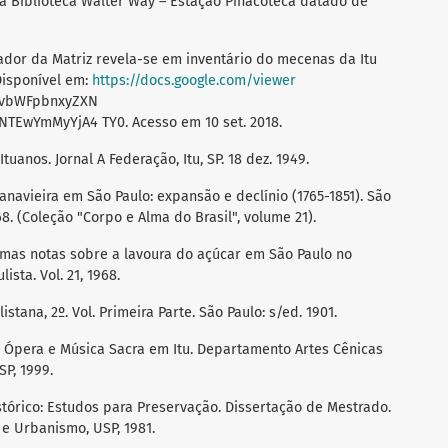
 Biblioteca Walter Way – Estação Pinacoteca datado de
ador da Matriz revela-se em inventário do mecenas da Itu
 Disponível em:
https://docs.google.com/viewer
RvbWFpbnxyZXN
TEwYmMyYjA4 TY0. Acesso em 10 set. 2018.
uanos. Jornal A Federação, Itu, SP. 18 dez. 1949.
anavieira em São Paulo: expansão e declínio (1765-1851). São
68. (Coleção "Corpo e Alma do Brasil", volume 21).
umas notas sobre a lavoura do açúcar em São Paulo no
ista. Vol. 21, 1968.
istana, 2º. Vol. Primeira Parte. São Paulo: s/ed. 1901.
. Ópera e Música Sacra em Itu. Departamento Artes Cênicas
P, 1999.
stórico: Estudos para Preservação. Dissertação de Mestrado.
 e Urbanismo, USP, 1981.