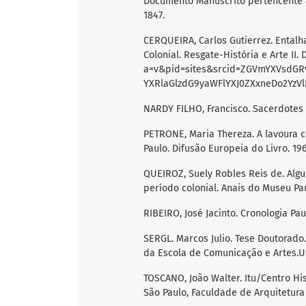
Documento Manuscrito pertencente à
1847.
CERQUEIRA, Carlos Gutierrez. Entalh
Colonial. Resgate-História e Arte II.
a=v&pid=sites&srcid=ZGVmYXVsdG
YXRlaGlzdG9yaWFlYXJ0ZXxneDo2YzVlN
NARDY FILHO, Francisco. Sacerdotes It
PETRONE, Maria Thereza. A lavoura c
Paulo. Difusão Europeia do Livro. 19
QUEIROZ, Suely Robles Reis de. Alg
período colonial. Anais do Museu Paul
RIBEIRO, José Jacinto. Cronologia Paul
SERGL. Marcos Julio. Tese Doutorado
da Escola de Comunicação e Artes.US
TOSCANO, João Walter. Itu/Centro Hi
São Paulo, Faculdade de Arquitetura